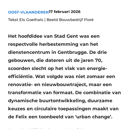
Vacature aanmelden
17 februari 2026
OOST-VLAANDEREN
Akoestiek
Vacatures
Tekst Els Goethals | Beeld Bouwbedrijf Floré
Video’s
Beton & Staalbouw
Aanmelden
Het hoofdidee van Stad Gent was een
Brandveiligheid
respectvolle herbestemming van het
Bedrijven
dienstencentrum in Gentbrugge. De drie
BIM
Bedrijven
gebouwen, die dateren uit de jaren 70,
Contact
Evenementen
scoorden slecht op het vlak van energie-
efficiëntie. Wat volgde was niet zomaar een
Dak & Gevel
renovatie- en nieuwbouwtraject, maar een
Houtbouw
transformatie van formaat. De combinatie van
dynamische buurtontwikkeling, duurzame
HVAC
keuzes en circulaire toepassingen maakt van
de Felix een toonbeeld van ‘urban change’.
Interieurarchitectuur