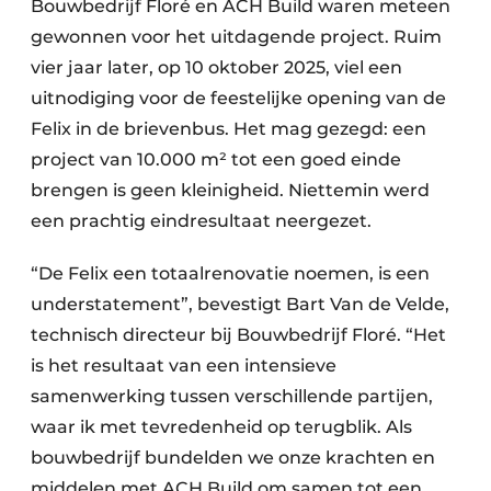
Bouwbedrijf Floré en ACH Build waren meteen
Keukens
gewonnen voor het uitdagende project. Ruim
Renovatie
vier jaar later, op 10 oktober 2025, viel een
uitnodiging voor de feestelijke opening van de
Software
Felix in de brievenbus. Het mag gezegd: een
Toegangscontrole
project van 10.000 m² tot een goed einde
brengen is geen kleinigheid. Niettemin werd
Veiligheid & Opleiding
een prachtig eindresultaat neergezet.
Zonwering
“De Felix een totaalrenovatie noemen, is een
understatement”, bevestigt Bart Van de Velde,
technisch directeur bij Bouwbedrijf Floré. “Het
is het resultaat van een intensieve
samenwerking tussen verschillende partijen,
waar ik met tevredenheid op terugblik. Als
bouwbedrijf bundelden we onze krachten en
middelen met ACH Build om samen tot een