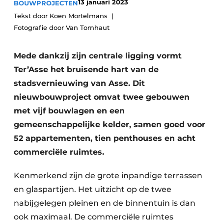
13 januari 2023
BOUWPROJECTEN
Vacature aanmelden
Tekst door Koen Mortelmans
Akoestiek
Vacatures
Fotografie door Van Tornhaut
Video’s
Beton & Staalbouw
Mede dankzij zijn centrale ligging vormt
Aanmelden
Brandveiligheid
Ter’Asse het bruisende hart van de
Bedrijven
stadsvernieuwing van Asse. Dit
BIM
Bedrijven
nieuwbouwproject omvat twee gebouwen
met vijf bouwlagen en een
Contact
Evenementen
gemeenschappelijke kelder, samen goed voor
Dak & Gevel
52 appartementen, tien penthouses en acht
commerciële ruimtes.
Houtbouw
Kenmerkend zijn de grote inpandige terrassen
HVAC
en glaspartijen. Het uitzicht op de twee
Interieurarchitectuur
nabijgelegen pleinen en de binnentuin is dan
ook maximaal. De commerciële ruimtes