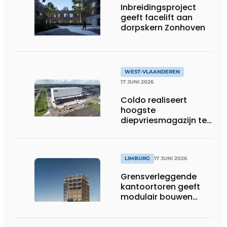
Inbreidingsproject
geeft facelift aan
dorpskern Zonhoven
WEST-VLAANDEREN
17 JUNI 2026
Coldo realiseert
hoogste
diepvriesmagazijn ter
wereld, met
combinatie van
duurzaamheid,
technische innovatie
LIMBURG
17 JUNI 2026
en schaalgrootte
Grensverleggende
kantoortoren geeft
modulair bouwen
nieuwe dimensie