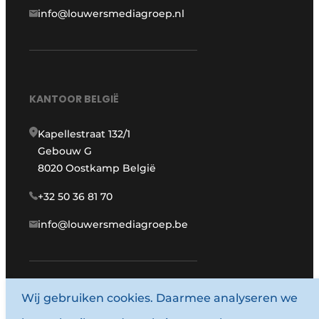
info@louwersmediagroep.nl
KANTOOR BELGIË
Kapellestraat 132/1
Gebouw G
8020 Oostkamp België
+32 50 36 81 70
info@louwersmediagroep.be
www.louwersmediagroep.com
Wij gebruiken cookies. Daarmee analyseren we