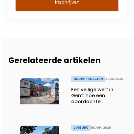
Gerelateerde artikelen
BOUWPROJECTEN
2 JULI 2026
Een veilige werf in
Gent: hoe een
doordachte
werfafbakening het
verschil maakt
LIMBURG
18 JUNI 2026