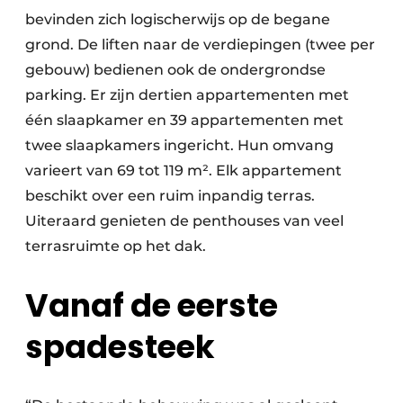
Keukens
bevinden zich logischerwijs op de begane
grond. De liften naar de verdiepingen (twee per
Renovatie
gebouw) bedienen ook de ondergrondse
Software
parking. Er zijn dertien appartementen met
één slaapkamer en 39 appartementen met
Toegangscontrole
twee slaapkamers ingericht. Hun omvang
Veiligheid & Opleiding
varieert van 69 tot 119 m². Elk appartement
beschikt over een ruim inpandig terras.
Zonwering
Uiteraard genieten de penthouses van veel
terrasruimte op het dak.
Vanaf de eerste
spadesteek