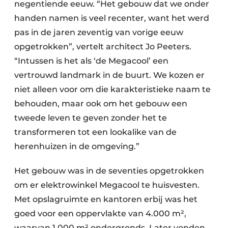
Keukens
negentiende eeuw. “Het gebouw dat we onder
handen namen is veel recenter, want het werd
Renovatie
pas in de jaren zeventig van vorige eeuw
opgetrokken”, vertelt architect Jo Peeters.
Software
“Intussen is het als ‘de Megacool’ een
Toegangscontrole
vertrouwd landmark in de buurt. We kozen er
niet alleen voor om die karakteristieke naam te
Veiligheid & Opleiding
behouden, maar ook om het gebouw een
Zonwering
tweede leven te geven zonder het te
transformeren tot een lookalike van de
herenhuizen in de omgeving.”
Het gebouw was in de seventies opgetrokken
om er elektrowinkel Megacool te huisvesten.
Met opslagruimte en kantoren erbij was het
goed voor een oppervlakte van 4.000 m²,
waarvan 1.000 m² ondergronds. Later vonden