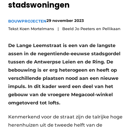
stadswoningen
Vacature aanmelden
Akoestiek
Vacatures
29 november 2023
BOUWPROJECTEN
Video’s
Beton & Staalbouw
Tekst Koen Mortelmans | Beeld Jo Peeters en Pellikaan
Aanmelden
Brandveiligheid
De Lange Leemstraat is een van de langste
Bedrijven
assen in de negentiende-eeuwse stadsgordel
BIM
Bedrijven
tussen de Antwerpse Leien en de Ring. De
Contact
Evenementen
bebouwing is er erg heterogeen en heeft op
verschillende plaatsen nood aan een nieuwe
Dak & Gevel
impuls. In dit kader werd een deel van het
Houtbouw
gebouw van de vroegere Megacool-winkel
omgetoverd tot lofts.
HVAC
Kenmerkend voor de straat zijn de talrijke hoge
Interieurarchitectuur
herenhuizen uit de tweede helft van de