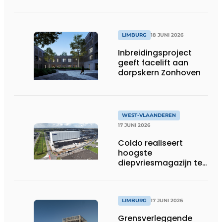
werfafbakening het
verschil maakt
LIMBURG
18 JUNI 2026
Inbreidingsproject
geeft facelift aan
dorpskern Zonhoven
WEST-VLAANDEREN
17 JUNI 2026
Coldo realiseert
hoogste
diepvriesmagazijn ter
wereld, met
combinatie van
duurzaamheid,
technische innovatie
LIMBURG
17 JUNI 2026
en schaalgrootte
Grensverleggende