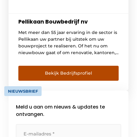
Pellikaan Bouwbedrijf nv
Met meer dan 55 jaar ervaring in de sector is
Pellikaan uw partner bij uitstek om uw
bouwproject te realiseren. Of het nu om
nieuwbouw gaat of om renovatie, kantoren,
industrie, onderwijs, sport, wellness,
zwembaden of residentieel: Pellikaan heeft
ervaring en een geroutineerde bouwploeg
Bekijk Bedrijfsprofiel
voor u klaar staan. Van bij de aanvang
realiseert deze All-round […]
NIEUWSBRIEF
Meld u aan om nieuws & updates te
ontvangen.