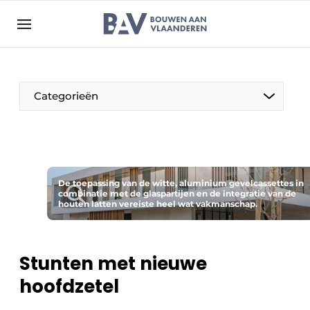
Aanmelden
Algemene voorwaarden
Bedrijven
Aanmelden
Bedankt voor de aanmelding
Categorieën
Bouwen aan Vlaanderen | Platform voor de bouw
Contact
Direct contact
Evenement aanmelden
De toepassing van de witte, aluminium gevelcassettes in
combinatie met de glaspartijen en de integratie van de
houten latten vereiste heel wat vakmanschap.
Jaarboek
Meest gelezen
Nieuwsbrief
Stunten met nieuwe
Podcasts
hoofdzetel
Privacy / Cookie statement