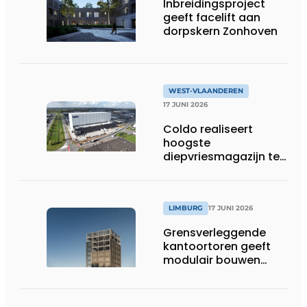
Inbreidingsproject
geeft facelift aan
dorpskern Zonhoven
WEST-VLAANDEREN
17 JUNI 2026
Coldo realiseert
hoogste
diepvriesmagazijn ter
wereld, met
combinatie van
duurzaamheid,
technische innovatie
LIMBURG
17 JUNI 2026
en schaalgrootte
Grensverleggende
kantoortoren geeft
modulair bouwen
nieuwe dimensie