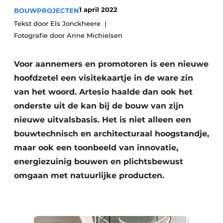
1 april 2022
BOUWPROJECTEN
Vacature aanmelden
Tekst door Els Jonckheere
Akoestiek
Vacatures
Fotografie door Anne Michielsen
Video’s
Beton & Staalbouw
Aanmelden
Voor aannemers en promotoren is een nieuwe
Brandveiligheid
hoofdzetel een visitekaartje in de ware zin
Bedrijven
BIM
van het woord. Artesio haalde dan ook het
Bedrijven
onderste uit de kan bij de bouw van zijn
Contact
Evenementen
nieuwe uitvalsbasis. Het is niet alleen een
bouwtechnisch en architecturaal hoogstandje,
Dak & Gevel
maar ook een toonbeeld van innovatie,
Houtbouw
energiezuinig bouwen en plichtsbewust
omgaan met natuurlijke producten.
HVAC
Interieurarchitectuur