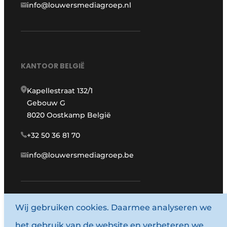
info@louwersmediagroep.nl
KANTOOR BELGIË
Kapellestraat 132/1
Gebouw G
8020 Oostkamp België
+32 50 36 81 70
info@louwersmediagroep.be
Wij gebruiken cookies. Daarmee analyseren we
www.louwersmediagroep.com
het gebruik van de website en verbeteren we
© 1987 - 2026 Louwersmediagroep.