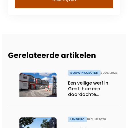
Gerelateerde artikelen
BOUWPROJECTEN
2 JULI 2026
Een veilige werf in
Gent: hoe een
doordachte
werfafbakening het
verschil maakt
LIMBURG
18 JUNI 2026