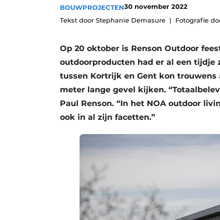
30 november 2022
BOUWPROJECTEN
Vacature aanmelden
Tekst door Stephanie Demasure
Fotografie d
Vacatures
Video’s
Op 20 oktober is Renson Outdoor feest
Aanmelden
outdoorproducten had er al een tijdje
tussen Kortrijk en Gent kon trouwens 
Bedrijven
meter lange gevel kijken. “Totaalbele
Bedrijven
Paul Renson. “In het NOA outdoor livi
Contact
ook in al zijn facetten.”