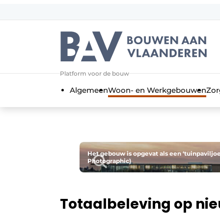
Aanmelden
Algemene voorwaarden
Bedrijven
Aanmelden
Bedankt voor de a
Platform voor de bouw
Bouwen aan Vlaanderen | Platform 
Algemeen
Woon- en Werkgebouwen
Zor
Contact
Direct contact
Evenement aanmelden
Jaarboek
Het gebouw is opgevat als een ‘tuinpaviljo
Photographic)
Meest gelezen
Nieuwsbrief
Podcasts
Totaalbeleving op nie
Privacy / Cookie statement