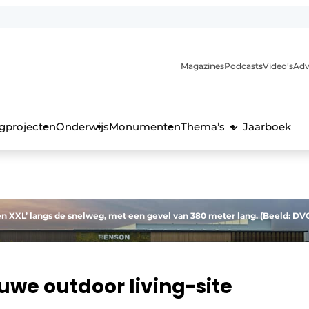
Magazines
Podcasts
Video’s
Adv
anmelding
voor de bouw
gprojecten
Onderwijs
Monumenten
Thema’s
Jaarboek
en XXL’ langs de snelweg, met een gevel van 380 meter lang. (Beeld: DV
uwe outdoor living-site