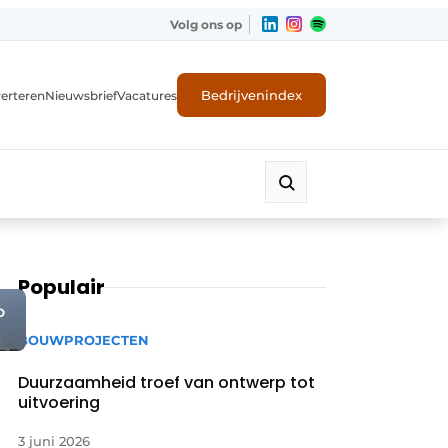
Volg ons op
Bedrijvenindex
erteren
Nieuwsbrief
Vacatures
Populair
O
BOUWPROJECTEN
Duurzaamheid troef van ontwerp tot
uitvoering
3 juni 2026