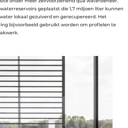
e site onder meer zelfvoorzienend qua waterbeheer.
terreservoirs geplaatst die 1,7 miljoen liter kunnen
ater lokaal gezuiverd en gerecupereerd. Het
ering bijvoorbeeld gebruikt worden om profielen te
lakwerk.