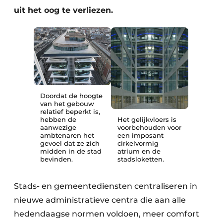
Keukens
uit het oog te verliezen.
Renovatie
Software
Toegangscontrole
Veiligheid & Opleiding
Doordat de hoogte
van het gebouw
relatief beperkt is,
Zonwering
hebben de
Het gelijkvloers is
aanwezige
voorbehouden voor
ambtenaren het
een imposant
gevoel dat ze zich
cirkelvormig
midden in de stad
atrium en de
bevinden.
stadsloketten.
Stads- en gemeentediensten centraliseren in
nieuwe administratieve centra die aan alle
hedendaagse normen voldoen, meer comfort