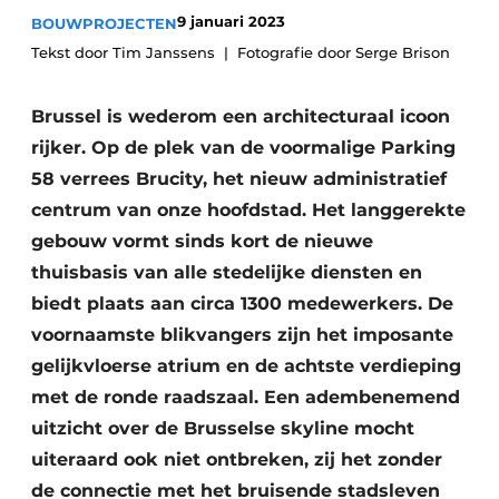
9 januari 2023
BOUWPROJECTEN
Vacature aanmelden
Tekst door Tim Janssens
Akoestiek
Fotografie door Serge Brison
Vacatures
Video’s
Beton & Staalbouw
Brussel is wederom een architecturaal icoon
Aanmelden
rijker. Op de plek van de voormalige Parking
Brandveiligheid
Bedrijven
58 verrees Brucity, het nieuw administratief
BIM
centrum van onze hoofdstad. Het langgerekte
Bedrijven
gebouw vormt sinds kort de nieuwe
Contact
Evenementen
thuisbasis van alle stedelijke diensten en
biedt plaats aan circa 1300 medewerkers. De
Dak & Gevel
voornaamste blikvangers zijn het imposante
Houtbouw
gelijkvloerse atrium en de achtste verdieping
met de ronde raadszaal. Een adembenemend
HVAC
uitzicht over de Brusselse skyline mocht
Interieurarchitectuur
uiteraard ook niet ontbreken, zij het zonder
de connectie met het bruisende stadsleven