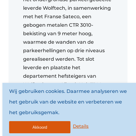
leverde Wolftech, in samenwerking
met het Franse Sateco, een
gebogen metalen CTR 3010-
bekisting van 9 meter hoog,
waarmee de wanden van de
parkeerhellingen op drie niveaus
gerealiseerd werden. Tot slot
leverde en plaatste het
departement hefsteigers van
Wolftech twee Alimak Hek TPM
Wij gebruiken cookies. Daarmee analyseren we
3000 TD-goederenliften met
dubbele mast om een vlotte
het gebruik van de website en verbeteren we
afwerking van het gebouw mogelijk
het gebruiksgemak.
te maken en de onderdelen van de
Details
glasgevel veilig naar boven te
Akkoord
brengen.