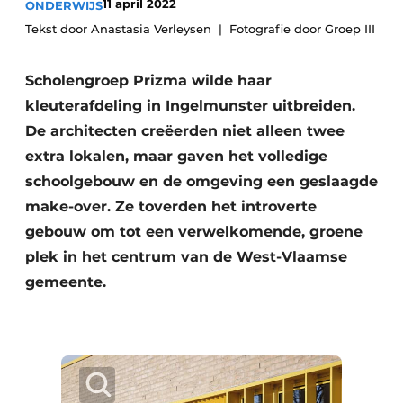
11 april 2022
ONDERWIJS
Vacature aanmelden
Tekst door Anastasia Verleysen
Fotografie door Groep III
Akoestiek
Vacatures
Scholengroep Prizma wilde haar
Video’s
Beton & Staalbouw
kleuterafdeling in Ingelmunster uitbreiden.
Aanmelden
Brandveiligheid
De architecten creëerden niet alleen twee
Bedrijven
extra lokalen, maar gaven het volledige
BIM
Bedrijven
schoolgebouw en de omgeving een geslaagde
Contact
Evenementen
make-over. Ze toverden het introverte
gebouw om tot een verwelkomende, groene
Dak & Gevel
plek in het centrum van de West-Vlaamse
gemeente.
Houtbouw
HVAC
Interieurarchitectuur