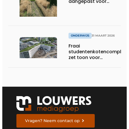
aangepast voor
groeiende generatie
ONDERWIJS
31 MAART 2026
Fraai
studentenkotencomplex
zet toon voor
indrukwekkende
universiteitscampus
Vragen? Neem contact op