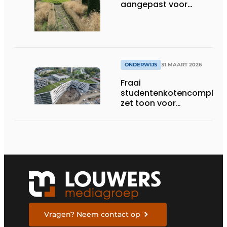
aangepast voor
groeiende generatie
ONDERWIJS
31 MAART 2026
Fraai
studentenkotencomplex
zet toon voor
indrukwekkende
universiteitscampus
Vragen? Neem contact op