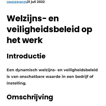
21 juli 2022
ONDERWIJS
Vacature aanmelden
Akoestiek
Vacatures
Welzijns- en
Video’s
Beton & Staalbouw
veiligheidsbeleid op
Aanmelden
Brandveiligheid
het werk
Bedrijven
BIM
Bedrijven
Contact
Introductie
Evenementen
Dak & Gevel
Een dynamisch welzijns- en veiligheidsbeleid
Houtbouw
is van onschatbare waarde in een bedrijf of
instelling.
HVAC
Omschrijving
Interieurarchitectuur