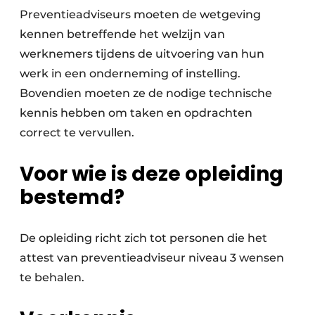
Keukens
Preventieadviseurs moeten de wetgeving
kennen betreffende het welzijn van
Renovatie
werknemers tijdens de uitvoering van hun
Software
werk in een onderneming of instelling.
Bovendien moeten ze de nodige technische
Toegangscontrole
kennis hebben om taken en opdrachten
Veiligheid & Opleiding
correct te vervullen.
Zonwering
Voor wie is deze opleiding
bestemd?
De opleiding richt zich tot personen die het
attest van preventieadviseur niveau 3 wensen
te behalen.