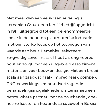
Keukens
Renovatie
Met meer dan een eeuw aan ervaring is
Software
Lemahieu Group, een familiebedrijf opgericht
in 1911, uitgegroeid tot een gerenommeerde
Toegangscontrole
speler in de hout- en plaatmateriaalindustrie,
Veiligheid & Opleiding
met een sterke focus op het toevoegen van
waarde aan hout. Lemahieu selecteert
Zonwering
zorgvuldig zowel massief hout als engineered
hout en zorgt voor een uitgebreid assortiment
materialen voor bouw en design. Met een breed
scala aan zaag-, schaaf-, impregneer-, dompel-,
CNC-bewerkings- en brandvertragende
behandelingsmogelijkheden, is Lemahieu een
betrouwbare partner voor de houthandel, doe-
het-zelfsector en houtindustrie, zowel in België