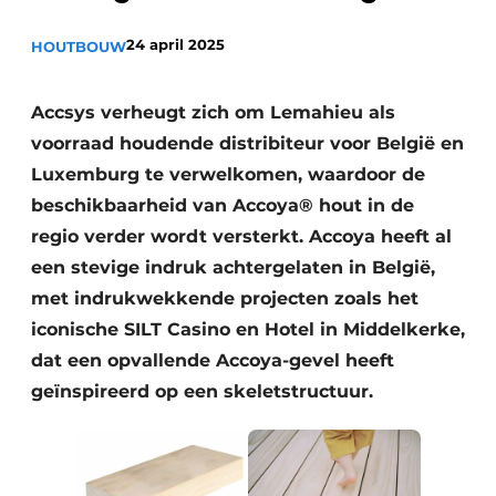
Vacature aanmelden
24 april 2025
HOUTBOUW
Akoestiek
Vacatures
Video’s
Beton & Staalbouw
Accsys verheugt zich om Lemahieu als
Aanmelden
voorraad houdende distribiteur voor België en
Brandveiligheid
Luxemburg te verwelkomen, waardoor de
Bedrijven
BIM
beschikbaarheid van Accoya® hout in de
Bedrijven
regio verder wordt versterkt. Accoya heeft al
Contact
Evenementen
een stevige indruk achtergelaten in België,
met indrukwekkende projecten zoals het
Dak & Gevel
iconische SILT Casino en Hotel in Middelkerke,
Houtbouw
dat een opvallende Accoya-gevel heeft
geïnspireerd op een skeletstructuur.
HVAC
Interieurarchitectuur