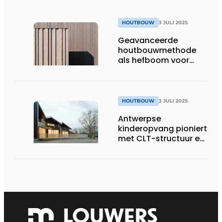
HOUTBOUW
3 JULI 2025
Geavanceerde
houtbouwmethode
als hefboom voor
structurele
verandering in de
bouwsector
HOUTBOUW
3 JULI 2025
Antwerpse
kinderopvang pioniert
met CLT-structuur en
houten
gevelafwerking