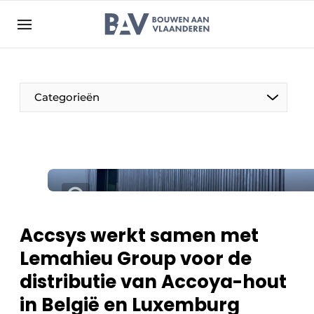
Aanmelden
Algemene voorwaarden
Bedrijven
Aanmelden
Bedankt voor de aanmelding
Categorieën
Bouwen aan Vlaanderen | Platform voor de bouw
Contact
Direct contact
Evenement aanmelden
Jaarboek
Accsys werkt samen met
Meest gelezen
Lemahieu Group voor de
Nieuwsbrief
distributie van Accoya-hout
Podcasts
in België en Luxemburg
Privacy / Cookie statement