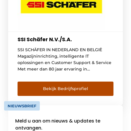
SSI Schäfer N.V./S.A.
SSI SCHÄFER IN NEDERLAND EN BELGIË
Magazijninrichting, intelligente IT
oplossingen en Customer Support & Service
Met meer dan 80 jaar ervaring in
magazijninrichting bieden wij
totaaloplossingen voor ieder project. Van
magazijnstellingen, verrijdbare
Bekijk Bedrijfsprofiel
palletstellingen, legbordstellingen, allerlei
soorten bakken en mezzanines tot complete
NIEUWSBRIEF
AGV of LogiMat systemen. Of het nu gaat om
het inrichten van een manueel […]
Meld u aan om nieuws & updates te
ontvangen.