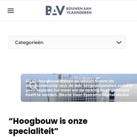
Aanmelden
Algemene voorwaarden
Bedrijven
Aanmelden
Bedankt voor de aanmelding
Categorieën
Bouwen aan Vlaanderen | Platform voor de bouw
Contact
Direct contact
Evenement aanmelden
Bij silohoogbouw dienen de rekken tevens als
draagconstructie voor de dak- en gevelpanelen, zodat er
geen separate hal meer om de racking heen gebouwd
Jaarboek
hoeft te worden. (Beeld: Daan Epskamp Digital Media)
Meest gelezen
Nieuwsbrief
“Hoogbouw is onze
Podcasts
specialiteit”
Privacy / Cookie statement