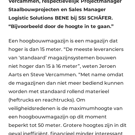
Vercammen, respectievelijk Projectmanager
Keukens
Staalbouwprojecten en Sales Manager
Renovatie
Logistic Solutions BENE bij SSI SCHÄFER.
“Bijvoorbeeld door de hoogte in te gaan.”
Software
Een hoogbouwmagazijn is een magazijn dat
Toegangscontrole
hoger is dan 15 meter. “De meeste leveranciers
Veiligheid & Opleiding
van ‘standaard’ magazijnsystemen bouwen
niet hoger dan 15 à 16 meter”, weten Jeroen
Zonwering
Aarts en Steve Vercammen. “Met name omdat
de magazijnen dan niet meer bediend kunnen
worden met standaard rollend materieel
(heftrucks en reachtrucks). Om
veiligheidsredenen is de maximumhoogte van
een hoogbouwmagazijn op dit moment
beperkt tot 50 meter. Grotere hoogtes zijn in dit
geval inefficiënt, financieel minder interessant