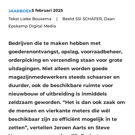
Vacature aanmelden
5 februari 2025
JAARBOEK
Akoestiek
Vacatures
Tekst Lieke Bousema | Beeld SSI SCHÄFER, Daan
Epskamp Digital Media
Video’s
Beton & Staalbouw
Aanmelden
Brandveiligheid
Bedrijven die te maken hebben met
Bedrijven
goederenontvangst, opslag, voorraadbeheer,
BIM
Bedrijven
orderpicking en verzending staan voor grote
Contact
uitdagingen. Niet alleen worden goede
Evenementen
magazijnmedewerkers steeds schaarser en
Dak & Gevel
duurder, ook de beschikbare ruimte voor
nieuwbouw of uitbreiding is inmiddels
Houtbouw
zeldzaam geworden. “Het is dan ook zaak om
HVAC
de mensen en vierkante meters die wél
beschikbaar zijn zo efficiënt mogelijk in te
Interieurarchitectuur
zetten”, vertellen Jeroen Aarts en Steve