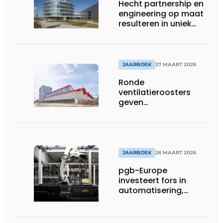
Hecht partnership en
engineering op maat
resulteren in uniek
gevelconcept
JAARBOEK
27 MAART 2026
Ronde
ventilatieroosters
geven
hogeschoolcampus
unieke identiteit
JAARBOEK
26 MAART 2026
pgb-Europe
investeert fors in
automatisering,
efficiëntie en
duurzaamheid