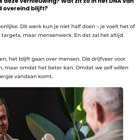
s deze vernieuwing? Wat zit zó in het DNA van
 overeind blijft?
nlijke. Dit werk kun je niet half doen – je voelt het of
et targets, maar mensenwerk. En dat zal het altijd
n, het blijft gaan over mensen. Die drijfveer voor
ien, maar omdat het beter kan. Omdat we zelf willen
energie vandaan komt.