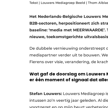
Tekst | Louwers Mediagroep Beeld | Thom Albla
Vacature aanmelden
Vacatures
Het Nederlands-Belgische Louwers Med
Video’s
B2B-sectoren, herpositioneert zich str
baseline: ‘media met
Aanmelden
MEERWAARDE
’.
nieuwe, toekomstgerichte uitvalsbasi
Bedrijven
Bedrijven
De dubbele vernieuwing onderstreept d
Contact
mediapartner verder uit te bouwen. W
Fierens over visie, verandering, de krac
Wat gaf de doorslag om Louwers M
er één moment of signaal dat alle
Stefan Louwers:
Louwers Mediagroep is 
intussen zo’n veertig jaar geleden. Al die
voortgezet en op mijn beurt verbeterin