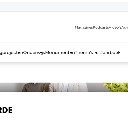
Magazines
Podcasts
Video’s
Adv
anmelding
voor de bouw
gprojecten
Onderwijs
Monumenten
Thema’s
Jaarboek
RDE