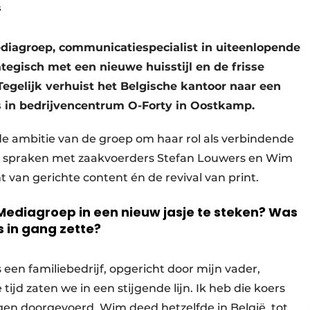
s
iagroep, communicatiespecialist in uiteenlopende
ategisch met een nieuwe huisstijl en de frisse
 Tegelijk verhuist het Belgische kantoor naar een
s in bedrijvencentrum O-Forty in Oostkamp.
e ambitie van de groep om haar rol als verbindende
e spraken met zaakvoerders Stefan Louwers en Wim
ht van gerichte content én de revival van print.
ediagroep in een nieuw jasje te steken? Was
s in gang zette?
een familiebedrijf, opgericht door mijn vader,
 tijd zaten we in een stijgende lijn. Ik heb die koers
gen doorgevoerd. Wim deed hetzelfde in België, tot