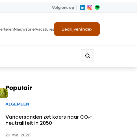
Volg ons op
Bedrijvenindex
erteren
Nieuwsbrief
Vacatures
Populair
ALGEMEEN
Vandersanden zet koers naar CO₂-
neutraliteit in 2050
20 mei 2026