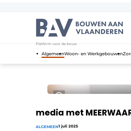
Aanmelden
Algemene voorwaarden
Bedrijven
Aanmelden
Bedankt voor de a
Platform voor de bouw
Bouwen aan Vlaanderen | Platform 
Algemeen
Woon- en Werkgebouwen
Zor
Contact
Direct contact
Evenement aanmelden
Jaarboek
Meest gelezen
Nieuwsbrief
media met MEERWAA
Podcasts
1 juli 2025
ALGEMEEN
Privacy / Cookie statement