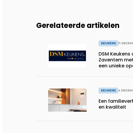
Gerelateerde artikelen
KEUKENS
11 DECE
DSM Keukens o
Zaventem met 
een unieke op
KEUKENS
4 DECEM
Een familiever
en kwaliteit