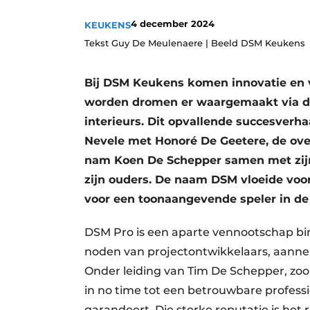
Vacature aanmelden
4 december 2024
KEUKENS
Vacatures
Tekst Guy De Meulenaere | Beeld DSM Keukens
Video’s
Bij DSM Keukens komen innovatie en
Aanmelden
worden dromen er waargemaakt via d
Bedrijven
interieurs. Dit opvallende succesverha
Bedrijven
Nevele met Honoré De Geetere, de ove
Contact
nam Koen De Schepper samen met zijn
zijn ouders. De naam DSM vloeide voor
voor een toonaangevende speler in de 
DSM Pro is een aparte vennootschap bi
noden van projectontwikkelaars, aanne
Onder leiding van Tim De Schepper, zo
in no time tot een betrouwbare professio
garandeert. Die sterke reputatie is het