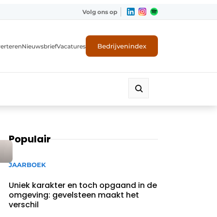
Volg ons op
Bedrijvenindex
erteren
Nieuwsbrief
Vacatures
Populair
JAARBOEK
Uniek karakter en toch opgaand in de
omgeving: gevelsteen maakt het
verschil