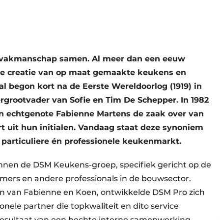
 vakmanschap samen. Al meer dan een eeuw
e creatie van op maat gemaakte keukens en
al begon kort na de Eerste Wereldoorlog (1919) in
rgrootvader van Sofie en Tim De Schepper. In 1982
 echtgenote Fabienne Martens de zaak over van
t uit hun initialen. Vandaag staat deze synoniem
particuliere én professionele keukenmarkt.
nnen de DSM Keukens-groep, specifiek gericht op de
mers en andere professionals in de bouwsector.
on van Fabienne en Koen, ontwikkelde DSM Pro zich
nele partner die topkwaliteit en dito service
 resultaat van een hechte interne samenwerking,