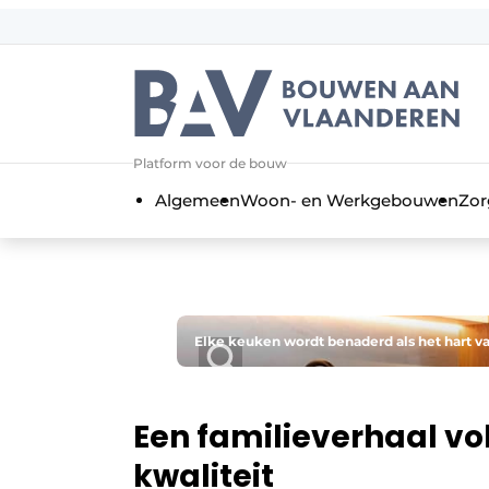
Aanmelden
Algemene voorwaarden
Bedrijven
Aanmelden
Bedankt voor de a
Platform voor de bouw
Bouwen aan Vlaanderen | Platform 
Algemeen
Woon- en Werkgebouwen
Zor
Contact
Direct contact
Evenement aanmelden
Jaarboek
Elke keuken wordt benaderd als het hart v
Meest gelezen
Nieuwsbrief
Een familieverhaal vo
Podcasts
kwaliteit
Privacy / Cookie statement