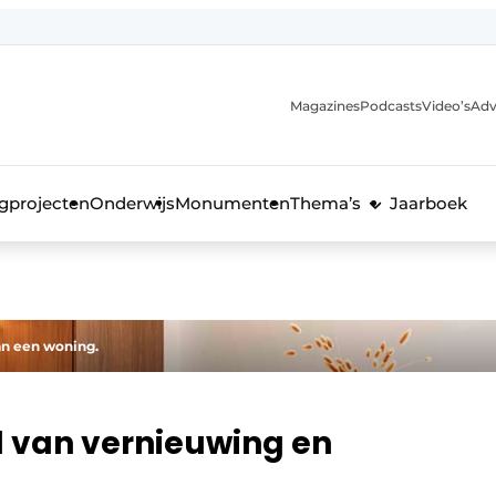
Magazines
Podcasts
Video’s
Adv
anmelding
voor de bouw
gprojecten
Onderwijs
Monumenten
Thema’s
Jaarboek
an een woning.
l van vernieuwing en