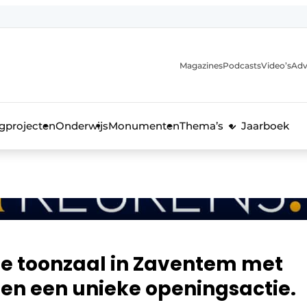
Magazines
Podcasts
Video’s
Adv
anmelding
voor de bouw
gprojecten
Onderwijs
Monumenten
Thema’s
Jaarboek
e toonzaal in Zaventem met
en een unieke openingsactie.