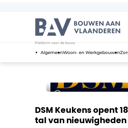
Aanmelden
Algemene voorwaarden
Bedrijven
Aanmelden
Bedankt voor de a
Platform voor de bouw
Bouwen aan Vlaanderen | Platform 
Algemeen
Woon- en Werkgebouwen
Zor
Contact
Direct contact
Evenement aanmelden
Jaarboek
Meest gelezen
Nieuwsbrief
DSM Keukens opent 18
Podcasts
tal van nieuwigheden 
Privacy / Cookie statement