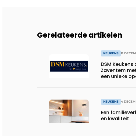
Gerelateerde artikelen
KEUKENS
11 DECE
DSM Keukens o
Zaventem met 
een unieke op
KEUKENS
4 DECEM
Een familiever
en kwaliteit