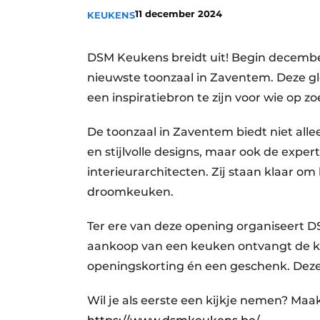
11 december 2024
KEUKENS
Vacature aanmelden
Vacatures
DSM Keukens breidt uit! Begin decemb
Video’s
nieuwste toonzaal in Zaventem. Deze gl
Aanmelden
een inspiratiebron te zijn voor wie op 
Bedrijven
De toonzaal in Zaventem biedt niet all
Bedrijven
en stijlvolle designs, maar ook de expe
Contact
interieurarchitecten. Zij staan klaar o
droomkeuken.
Ter ere van deze opening organiseert D
aankoop van een keuken ontvangt de klant
openingskorting én een geschenk. Deze 
Wil je als eerste een kijkje nemen? Maa