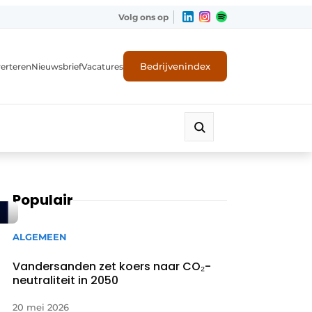
Volg ons op
Bedrijvenindex
erteren
Nieuwsbrief
Vacatures
Populair
ALGEMEEN
Vandersanden zet koers naar CO₂-
neutraliteit in 2050
20 mei 2026