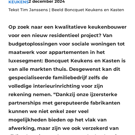
2 december 2024
KEUKENS
Vacature aanmelden
Tekst Tim Janssens | Beeld Boncquet Keukens en Kasten
Akoestiek
Vacatures
Op zoek naar een kwalitatieve keukenbouwer
Video’s
Beton & Staalbouw
voor een nieuw residentieel project? Van
Aanmelden
Brandveiligheid
budgetoplossingen voor sociale woningen tot
Bedrijven
maatwerk voor appartementen in het
BIM
Bedrijven
luxesegment: Boncquet Keukens en Kasten is
Contact
Evenementen
van alle markten thuis. Desgewenst kan dit
gespecialiseerde familiebedrijf zelfs de
Dak & Gevel
volledige interieurinrichting voor zijn
rekening nemen. “Dankzij onze ijzersterke
Houtbouw
partnerships met gereputeerde fabrikanten
HVAC
kunnen we niet enkel zeer veel
mogelijkheden bieden op het vlak van
Interieurarchitectuur
afwerking, maar zijn we ook verzekerd van