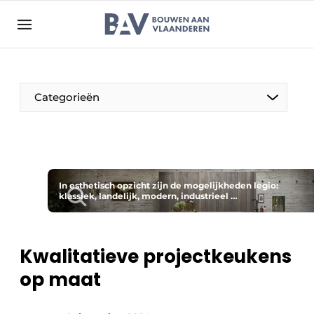
Aanmelden
Algemene voorwaarden
Bedrijven
Aanmelden
Bedankt voor de aanmelding
Categorieën
Bouwen aan Vlaanderen | Platform voor de bouw
Contact
Direct contact
Evenement aanmelden
In esthetisch opzicht zijn de mogelijkheden legio:
klassiek, landelijk, modern, industrieel …
Jaarboek
Meest gelezen
Kwalitatieve projectkeukens
Nieuwsbrief
op maat
Podcasts
Privacy / Cookie statement