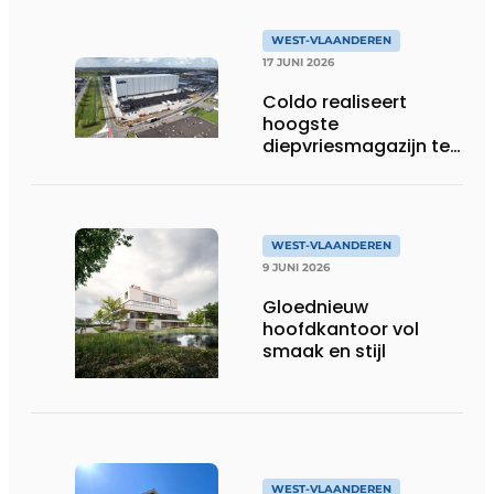
WEST-VLAANDEREN
17 JUNI 2026
Coldo realiseert
hoogste
diepvriesmagazijn ter
wereld, met
combinatie van
duurzaamheid,
technische innovatie
WEST-VLAANDEREN
en schaalgrootte
9 JUNI 2026
Gloednieuw
hoofdkantoor vol
smaak en stijl
WEST-VLAANDEREN