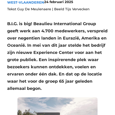
24 februari 2025
WEST-VLAANDEREN
Vacature aanmelden
Tekst Guy De Meulenaere | Beeld Tijs Vervecken
Akoestiek
Vacatures
Video’s
B.I.G. is big! Beaulieu International Group
Beton & Staalbouw
geeft werk aan 4.700 medewerkers, verspreid
Aanmelden
Brandveiligheid
over negentien landen in Eurazië, Amerika en
Bedrijven
Oceanië. In mei van dit jaar stelde het bedrijf
BIM
Bedrijven
zijn nieuwe Experience Center voor aan het
Contact
Evenementen
grote publiek. Een inspirerende plek waar
bezoekers kunnen ontdekken, voelen en
Dak & Gevel
ervaren onder één dak. En dat op de locatie
waar het voor de groep 65 jaar geleden
Houtbouw
allemaal begon.
HVAC
Interieurarchitectuur