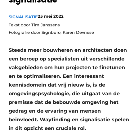
Vacature aanmelden
Akoestiek
25 mei 2022
SIGNALISATIE
Vacatures
Tekst door Tim Janssens
Video’s
Beton & Staalbouw
Fotografie door Signburo, Karen Devriese
Aanmelden
Brandveiligheid
Bedrijven
Steeds meer bouwheren en architecten doen
BIM
een beroep op specialisten uit verschillende
Bedrijven
vakgebieden om hun projecten te finetunen
Contact
Evenementen
en te optimaliseren. Een interessant
kennisdomein dat vrij nieuw is, is de
Dak & Gevel
omgevingspsychologie, die uitgaat van de
Houtbouw
premisse dat de bebouwde omgeving het
gedrag en de ervaring van mensen
HVAC
beïnvloedt. Wayfinding en signalisatie spelen
Interieurarchitectuur
in dit opzicht een cruciale rol.