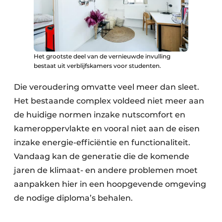
Keukens
Renovatie
Software
Het grootste deel van de vernieuwde invulling
bestaat uit verblijfskamers voor studenten.
Toegangscontrole
Die veroudering omvatte veel meer dan sleet.
Veiligheid & Opleiding
Het bestaande complex voldeed niet meer aan
Zonwering
de huidige normen inzake nutscomfort en
kameroppervlakte en vooral niet aan de eisen
inzake energie-efficiëntie en functionaliteit.
Vandaag kan de generatie die de komende
jaren de klimaat- en andere problemen moet
aanpakken hier in een hoopgevende omgeving
de nodige diploma’s behalen.