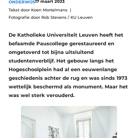
17 maart 2023
ONDERWIJS
Vacature aanmelden
Tekst door Koen Mortelmans
Akoestiek
Vacatures
Fotografie door Rob Stevens / KU Leuven
Video’s
Beton & Staalbouw
De Katholieke Universiteit Leuven heeft het
Aanmelden
Brandveiligheid
befaamde Pauscollege gerestaureerd en
Bedrijven
omgetoverd tot bijna uitsluitend
BIM
Bedrijven
studentenverblijf. Het gebouw langs het
Hogeschoolplein had al een eeuwenlange
Contact
Evenementen
geschiedenis achter de rug en was sinds 1973
Dak & Gevel
wettelijk beschermd als monument. Maar het
was wel sterk verouderd.
Houtbouw
HVAC
Interieurarchitectuur