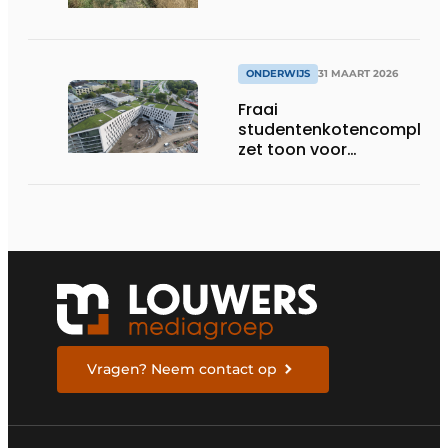
ONDERWIJS
31 MAART 2026
Fraai
studentenkotencomplex
zet toon voor
indrukwekkende
universiteitscampus
Vragen? Neem contact op