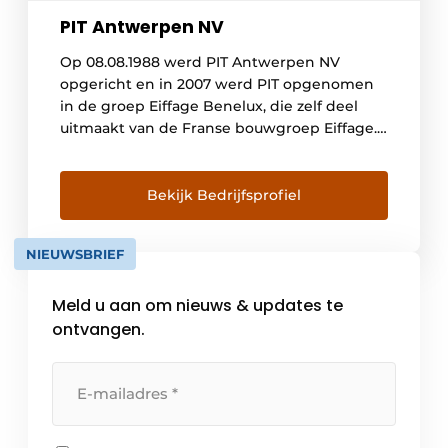
PIT Antwerpen NV
Op 08.08.1988 werd PIT Antwerpen NV
opgericht en in 2007 werd PIT opgenomen
in de groep Eiffage Benelux, die zelf deel
uitmaakt van de Franse bouwgroep Eiffage.
Eiffage is het 5debouwbedrijf op de
Europese ranglijst en realiseert een
jaaromzet van zo’n 15 miljard €uro. Verder is
Bekijk Bedrijfsprofiel
het een unicum dat de medewerkers
instaan voor 30% […]
NIEUWSBRIEF
Meld u aan om nieuws & updates te
ontvangen.