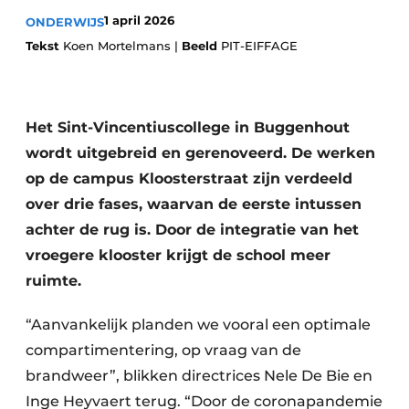
Vacature aanmelden
1 april 2026
ONDERWIJS
Akoestiek
Tekst
Koen Mortelmans |
Beeld
PIT-EIFFAGE
Vacatures
Video’s
Beton & Staalbouw
Aanmelden
Brandveiligheid
Het Sint-Vincentiuscollege in Buggenhout
Bedrijven
wordt uitgebreid en gerenoveerd. De werken
BIM
Bedrijven
op de campus Kloosterstraat zijn verdeeld
over drie fases, waarvan de eerste intussen
Contact
Evenementen
achter de rug is. Door de integratie van het
Dak & Gevel
vroegere klooster krijgt de school meer
ruimte.
Houtbouw
“Aanvankelijk planden we vooral een optimale
HVAC
compartimentering, op vraag van de
Interieurarchitectuur
brandweer”, blikken directrices Nele De Bie en
Inge Heyvaert terug. “Door de coronapandemie