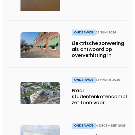
ONDERWIJS
22 JUNI 2026
Elektrische zonwering
als antwoord op
oververhitting in
onderwijsgebouwen
ONDERWIJS
31 MAART 2026
Fraai
studentenkotencomplex
zet toon voor
indrukwekkende
universiteitscampus
ONDERWIJS
4 DECEMBER 2025