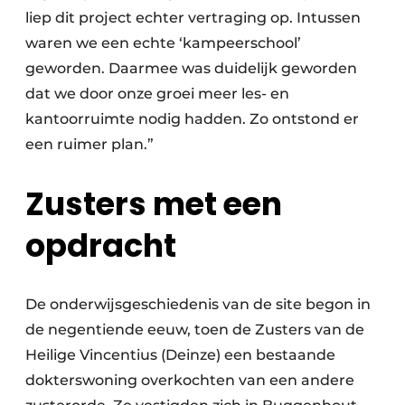
Keukens
liep dit project echter vertraging op. Intussen
waren we een echte ‘kampeerschool’
Renovatie
geworden. Daarmee was duidelijk geworden
Software
dat we door onze groei meer les- en
kantoorruimte nodig hadden. Zo ontstond er
Toegangscontrole
een ruimer plan.”
Veiligheid & Opleiding
Zusters met een
Zonwering
opdracht
De onderwijsgeschiedenis van de site begon in
de negentiende eeuw, toen de Zusters van de
Heilige Vincentius (Deinze) een bestaande
dokterswoning overkochten van een andere