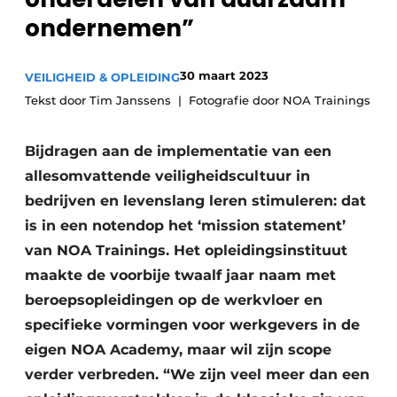
Vacature aanmelden
ondernemen”
Akoestiek
Vacatures
30 maart 2023
VEILIGHEID & OPLEIDING
Video’s
Beton & Staalbouw
Tekst door Tim Janssens
Fotografie door NOA Trainings
Aanmelden
Brandveiligheid
Bedrijven
Bijdragen aan de implementatie van een
BIM
Bedrijven
allesomvattende veiligheidscultuur in
bedrijven en levenslang leren stimuleren: dat
Contact
Evenementen
is in een notendop het ‘mission statement’
Dak & Gevel
van NOA Trainings. Het opleidingsinstituut
maakte de voorbije twaalf jaar naam met
Houtbouw
beroepsopleidingen op de werkvloer en
HVAC
specifieke vormingen voor werkgevers in de
eigen NOA Academy, maar wil zijn scope
Interieurarchitectuur
verder verbreden. “We zijn veel meer dan een