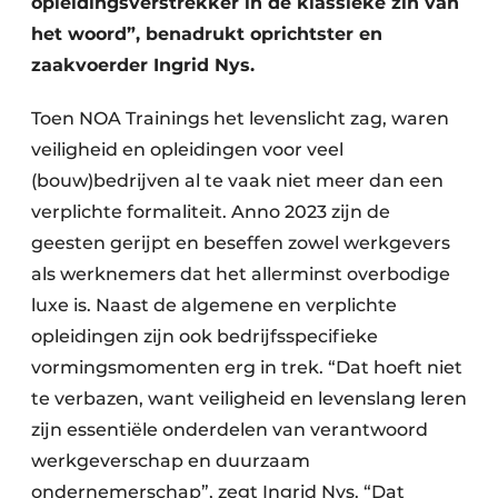
opleidingsverstrekker in de klassieke zin van
Keukens
het woord”, benadrukt oprichtster en
Renovatie
zaakvoerder Ingrid Nys.
Software
Toen NOA Trainings het levenslicht zag, waren
veiligheid en opleidingen voor veel
Toegangscontrole
(bouw)bedrijven al te vaak niet meer dan een
Veiligheid & Opleiding
verplichte formaliteit. Anno 2023 zijn de
geesten gerijpt en beseffen zowel werkgevers
Zonwering
als werknemers dat het allerminst overbodige
luxe is. Naast de algemene en verplichte
opleidingen zijn ook bedrijfsspecifieke
vormingsmomenten erg in trek. “Dat hoeft niet
te verbazen, want veiligheid en levenslang leren
zijn essentiële onderdelen van verantwoord
werkgeverschap en duurzaam
ondernemerschap”, zegt Ingrid Nys. “Dat