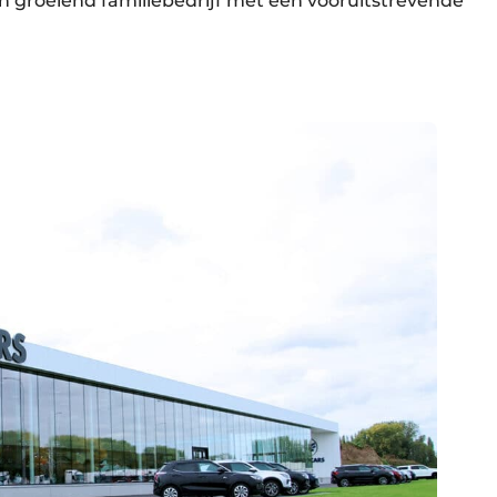
 een groeiend familiebedrijf met een vooruitstrevende