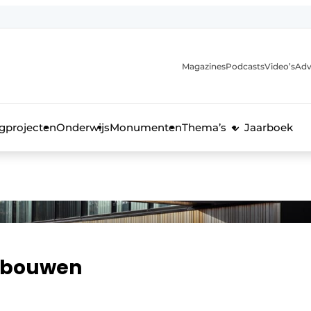
Magazines
Podcasts
Video’s
Adv
anmelding
voor de bouw
gprojecten
Onderwijs
Monumenten
Thema’s
Jaarboek
gebouwen