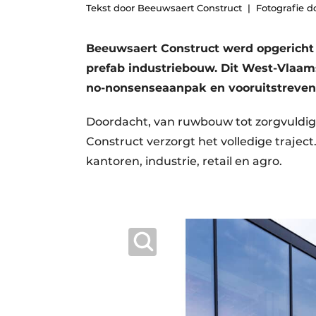
Tekst door Beeuwsaert Construct
Fotografie d
Vacature aanmelden
Vacatures
Beeuwsaert Construct werd opgericht i
Video’s
prefab industriebouw. Dit West-Vlaams
no-nonsenseaanpak en vooruitstrevend
Aanmelden
Bedrijven
Doordacht, van ruwbouw tot zorgvuldi
Bedrijven
Construct verzorgt het volledige traject
Contact
kantoren, industrie, retail en agro.