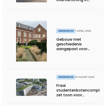
onderwijsgebouwen
ONDERWIJS
1 APRIL 2026
Gebouw met
geschiedenis
aangepast voor
groeiende generatie
ONDERWIJS
31 MAART 2026
Fraai
studentenkotencomplex
zet toon voor
indrukwekkende
universiteitscampus