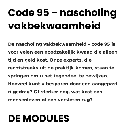
Vacature aanmelden
Code 95 – nascholing
Akoestiek
Vacatures
vakbekwaamheid
Video’s
Beton & Staalbouw
Aanmelden
Brandveiligheid
De nascholing vakbekwaamheid – code 95 is
Bedrijven
voor velen een noodzakelijk kwaad die alleen
BIM
Bedrijven
tijd en geld kost. Onze experts, die
Contact
Evenementen
rechtstreeks uit de praktijk komen, staan te
springen om u het tegendeel te bewijzen.
Dak & Gevel
Hoeveel kunt u besparen door een aangepast
Houtbouw
rijgedrag? Of sterker nog, wat kost een
mensenleven of een versleten rug?
HVAC
DE MODULES
Interieurarchitectuur