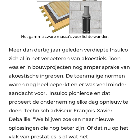
Keukens
Renovatie
Software
Het gamma zware massa’s voor lichte wanden.
Toegangscontrole
Meer dan dertig jaar geleden verdiepte Insulco
Veiligheid & Opleiding
zich al in het verbeteren van akoestiek. Toen
was er in bouwprojecten nog amper sprake van
Zonwering
akoestische ingrepen. De toenmalige normen
waren nog heel beperkt en er was veel minder
aandacht voor. Insulco pionierde en dat
probeert de onderneming elke dag opnieuw te
doen. Technisch adviseur François-Xavier
Debaillie: “We blijven zoeken naar nieuwe
oplossingen die nog beter zijn. Of dat nu op het
vlak van prestaties is of wat het