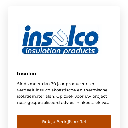
Insulco
Sinds meer dan 30 jaar produceert en
verdeelt insulco akoestische en thermische
isolatiematerialen. Op zoek voor uw project
naar gespecialiseerd advies in akoestiek van
vloer tot plafond? insulco is sinds meer dan
30 jaar “DE” Belgische specialist in
akoestische onderlagen voor chapes,
Bekijk Bedrijfsprofiel
parketten en houten vloeren. Historisch