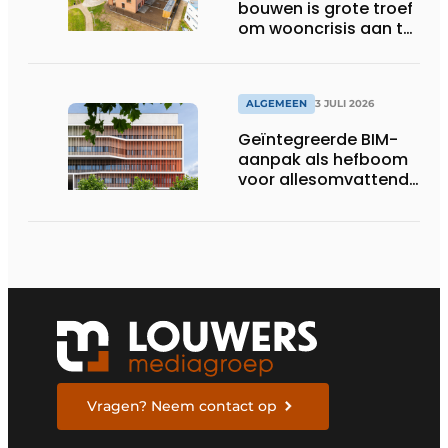
bouwen is grote troef
om wooncrisis aan te
pakken
ALGEMEEN
3 JULI 2026
Geïntegreerde BIM-
aanpak als hefboom
voor allesomvattende
digitale
bouwstrategie
Vragen? Neem contact op