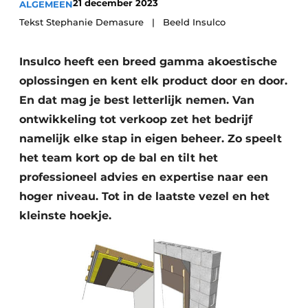
21 december 2023
ALGEMEEN
Vacature aanmelden
Tekst Stephanie Demasure | Beeld Insulco
Akoestiek
Vacatures
Insulco heeft een breed gamma akoestische
Video’s
Beton & Staalbouw
oplossingen en kent elk product door en door.
Aanmelden
Brandveiligheid
En dat mag je best letterlijk nemen. Van
Bedrijven
ontwikkeling tot verkoop zet het bedrijf
BIM
Bedrijven
namelijk elke stap in eigen beheer. Zo speelt
Contact
Evenementen
het team kort op de bal en tilt het
professioneel advies en expertise naar een
Dak & Gevel
hoger niveau. Tot in de laatste vezel en het
kleinste hoekje.
Houtbouw
HVAC
Interieurarchitectuur