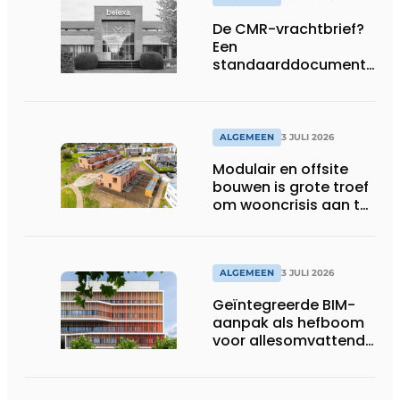
De CMR-vrachtbrief?
Een
standaarddocument
met belangrijke
gevolgen
ALGEMEEN
3 JULI 2026
Modulair en offsite
bouwen is grote troef
om wooncrisis aan te
pakken
ALGEMEEN
3 JULI 2026
Geïntegreerde BIM-
aanpak als hefboom
voor allesomvattende
digitale
bouwstrategie