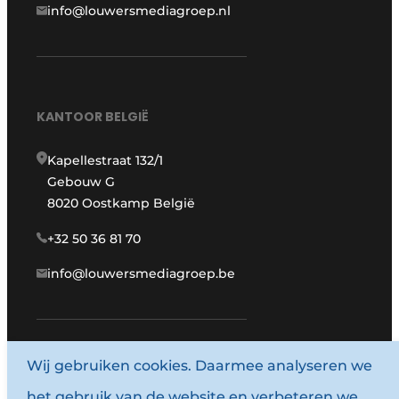
info@louwersmediagroep.nl
KANTOOR BELGIË
Kapellestraat 132/1
Gebouw G
8020 Oostkamp België
+32 50 36 81 70
info@louwersmediagroep.be
Wij gebruiken cookies. Daarmee analyseren we
www.louwersmediagroep.com
het gebruik van de website en verbeteren we
© 1987 - 2026 Louwersmediagroep.