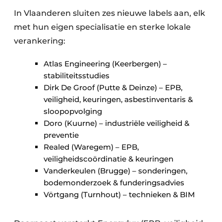
Keukens
In Vlaanderen sluiten zes nieuwe labels aan, elk
Renovatie
met hun eigen specialisatie en sterke lokale
verankering:
Software
Atlas Engineering (Keerbergen) –
Toegangscontrole
stabiliteitsstudies
Dirk De Groof (Putte & Deinze) – EPB,
Veiligheid & Opleiding
veiligheid, keuringen, asbestinventaris &
sloopopvolging
Zonwering
Doro (Kuurne) – industriële veiligheid &
preventie
Realed (Waregem) – EPB,
veiligheidscoördinatie & keuringen
Vanderkeulen (Brugge) – sonderingen,
bodemonderzoek & funderingsadvies
Vörtgang (Turnhout) – technieken & BIM