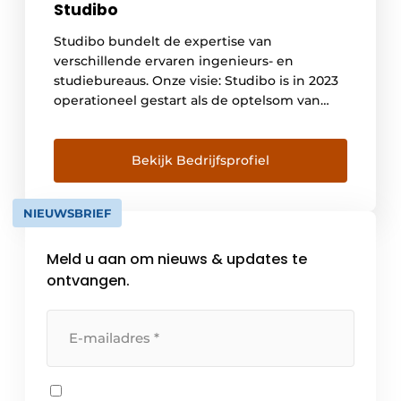
Studibo
Studibo bundelt de expertise van
verschillende ervaren ingenieurs- en
studiebureaus. Onze visie: Studibo is in 2023
operationeel gestart als de optelsom van
vier ingenieurs- en studiebureaus uit alle
Vlaamse provincies: Feys, RaCo, Concreet en
Stabico. In het najaar van 2023 is Keurdesk
Bekijk Bedrijfsprofiel
toegetreden tot de groep en in 2024
kwamen ook Bureau De Fonseca en […]
NIEUWSBRIEF
Meld u aan om nieuws & updates te
ontvangen.