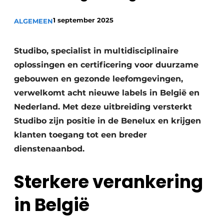
Vacature aanmelden
1 september 2025
ALGEMEEN
Akoestiek
Vacatures
Video’s
Beton & Staalbouw
Studibo, specialist in multidisciplinaire
Aanmelden
oplossingen en certificering voor duurzame
Brandveiligheid
gebouwen en gezonde leefomgevingen,
Bedrijven
BIM
verwelkomt acht nieuwe labels in België en
Bedrijven
Nederland. Met deze uitbreiding versterkt
Contact
Evenementen
Studibo zijn positie in de Benelux en krijgen
klanten toegang tot een breder
Dak & Gevel
dienstenaanbod.
Houtbouw
Sterkere verankering
HVAC
in België
Interieurarchitectuur