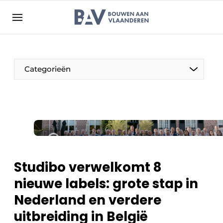
Aanmelden
Algemene voorwaarden
Bedrijven
Aanmelden
Bedankt voor de aanmelding
Categorieën
Bouwen aan Vlaanderen | Platform voor de bouw
Contact
Direct contact
Evenement aanmelden
Jaarboek
Studibo verwelkomt 8
Meest gelezen
nieuwe labels: grote stap in
Nieuwsbrief
Nederland en verdere
Podcasts
uitbreiding in België
Privacy / Cookie statement