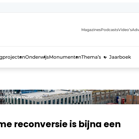
Magazines
Podcasts
Video’s
Adv
anmelding
voor de bouw
gprojecten
Onderwijs
Monumenten
Thema’s
Jaarboek
ormalige Inofer-site.
e reconversie is bijna een