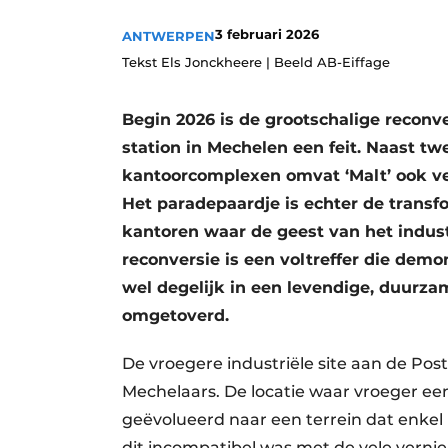
Vacature aanmelden
3 februari 2026
ANTWERPEN
Vacatures
Tekst Els Jonckheere | Beeld AB-Eiffage
Video’s
Begin 2026 is de grootschalige reconve
Aanmelden
station in Mechelen een feit. Naast t
Bedrijven
kantoorcomplexen omvat ‘Malt’ ook v
Bedrijven
Het paradepaardje is echter de trans
Contact
kantoren waar de geest van het indust
reconversie is een voltreffer die dem
wel degelijk in een levendige, duurz
omgetoverd.
De vroegere industriële site aan de Pos
Mechelaars. De locatie waar vroeger ee
geëvolueerd naar een terrein dat enkel
dit incompatibel was met de vele verni