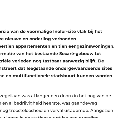
rsie van de voormalige Inofer-site vlak bij het
wee nieuwe en onderling verbonden
eertien appartementen en tien eengezinswoningen.
formatie van het bestaande Socaré-gebouw tot
riële verleden nog tastbaar aanwezig blijft. De
onstreert dat leegstaande ondergewaardeerde sites
ame en multifunctionele stadsbuurt kunnen worden
tzegellaan was al langer een doorn in het oog van de
n en al bedrijvigheid heerste, was gaandeweg
 nog troosteloosheid en verval uitademde. Aangezien
euwingen in de stationsbuurt lag een grondige