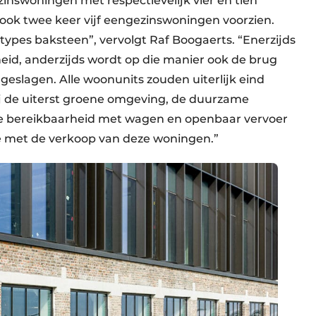
nswoningen met respectievelijk vier en tien
 ook twee keer vijf eengezinswoningen voorzien.
 types baksteen”, vervolgt Raf Boogaerts. “Enerzijds
nheid, anderzijds wordt op die manier ook de brug
slagen. Alle woonunits zouden uiterlijk eind
ij de uiterst groene omgeving, de duurzame
e bereikbaarheid met wagen en openbaar vervoer
e met de verkoop van deze woningen.”