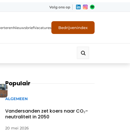
Volg ons op
Bedrijvenindex
erteren
Nieuwsbrief
Vacatures
Populair
ALGEMEEN
Vandersanden zet koers naar CO₂-
neutraliteit in 2050
20 mei 2026