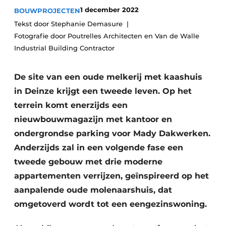
1 december 2022
BOUWPROJECTEN
Vacature aanmelden
Tekst door Stephanie Demasure
Akoestiek
Vacatures
Fotografie door Poutrelles Architecten en Van de Walle
Video’s
Beton & Staalbouw
Industrial Building Contractor
Aanmelden
Brandveiligheid
De site van een oude melkerij met kaashuis
Bedrijven
in Deinze krijgt een tweede leven. Op het
BIM
Bedrijven
terrein komt enerzijds een
Contact
Evenementen
nieuwbouwmagazijn met kantoor en
ondergrondse parking voor Mady Dakwerken.
Dak & Gevel
Anderzijds zal in een volgende fase een
Houtbouw
tweede gebouw met drie moderne
appartementen verrijzen, geïnspireerd op het
HVAC
aanpalende oude molenaarshuis, dat
omgetoverd wordt tot een eengezinswoning.
Interieurarchitectuur