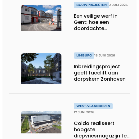
BOUWPROJECTEN
2 JULI 2026
Een veilige werf in
Gent: hoe een
doordachte
werfafbakening het
verschil maakt
LIMBURG
18 JUNI 2026
Inbreidingsproject
geeft facelift aan
dorpskern Zonhoven
WEST-VLAANDEREN
17 JUNI 2026
Coldo realiseert
hoogste
diepvriesmagazijn ter