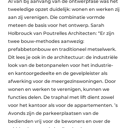
Al van bij aanvang van de ontwerpfase was het
Keukens
tweeledige opzet duidelijk: wonen en werken zij
Renovatie
aan zij verenigen. Die combinatie vormde
meteen de basis voor het ontwerp. Sarah
Software
Holbrouck van Poutrelles Architecten: “Er zijn
Toegangscontrole
twee bouw-methodes aanwezig:
prefabbetonbouw en traditioneel metselwerk.
Veiligheid & Opleiding
Dit lees je ook in de architectuur: de industriële
look van de betonpanelen voor het industrie-
Zonwering
en kantoorgedeelte en de gevelpleister als
afwerking voor de meergezinswoningen. Door
wonen en werken te verenigen, kunnen we
functies delen. De traphal met lift dient zowel
voor het kantoor als voor de appartementen. ’s
Avonds zijn de parkeerplaatsen van de
bedienden vrij voor de bewoners en over de