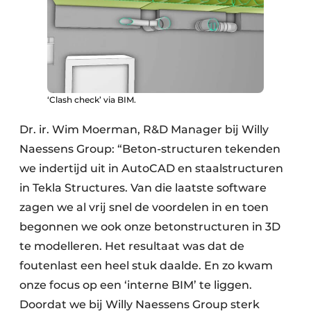
Keukens
Renovatie
Software
Toegangscontrole
‘Clash check’ via BIM.
Veiligheid & Opleiding
Dr. ir. Wim Moerman, R&D Manager bij Willy
Naessens Group: “Beton-structuren tekenden
Zonwering
we indertijd uit in AutoCAD en staalstructuren
in Tekla Structures. Van die laatste software
zagen we al vrij snel de voordelen in en toen
begonnen we ook onze betonstructuren in 3D
te modelleren. Het resultaat was dat de
foutenlast een heel stuk daalde. En zo kwam
onze focus op een ‘interne BIM’ te liggen.
Doordat we bij Willy Naessens Group sterk