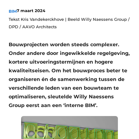
Vacature aanmelden
7 maart 2024
BIM
Akoestiek
Vacatures
Tekst Kris Vandekerckhove | Beeld Willy Naessens Group /
DPD / AAVO Architects
Video’s
Beton & Staalbouw
Aanmelden
Brandveiligheid
Bouwprojecten worden steeds complexer.
Bedrijven
Onder andere door ingewikkelde regelgeving,
BIM
Bedrijven
kortere uitvoeringstermijnen en hogere
Contact
kwaliteitseisen. Om het bouwproces beter te
Evenementen
organiseren én de samenwerking tussen de
Dak & Gevel
verschillende leden van een bouwteam te
optimaliseren, sleutelde Willy Naessens
Houtbouw
Group eerst aan een ‘interne BIM’.
HVAC
Interieurarchitectuur