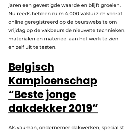
Keukens
jaren een gevestigde waarde en blijft groeien.
Nu reeds hebben ruim 4.000 vaklui zich vooraf
Renovatie
online geregistreerd op de beurswebsite om
Software
vrijdag op de vakbeurs de nieuwste technieken,
materialen en materieel aan het werk te zien
Toegangscontrole
en zelf uit te testen.
Veiligheid & Opleiding
Belgisch
Zonwering
Kampioenschap
“Beste jonge
dakdekker 2019”
Als vakman, ondernemer dakwerken, specialist