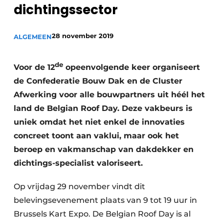
dichtingssector
Vacature aanmelden
Akoestiek
Vacatures
28 november 2019
ALGEMEEN
Video’s
Beton & Staalbouw
Aanmelden
de
Voor de 12
opeenvolgende keer organiseert
Brandveiligheid
Bedrijven
de Confederatie Bouw Dak en de Cluster
BIM
Bedrijven
Afwerking voor alle bouwpartners uit héél het
land de Belgian Roof Day. Deze vakbeurs is
Contact
Evenementen
uniek omdat het niet enkel de innovaties
Dak & Gevel
concreet toont aan vaklui, maar ook het
beroep en vakmanschap van dakdekker en
Houtbouw
dichtings-specialist valoriseert.
HVAC
Op vrijdag 29 november vindt dit
Interieurarchitectuur
belevingsevenement plaats van 9 tot 19 uur in
Brussels Kart Expo. De Belgian Roof Day is al