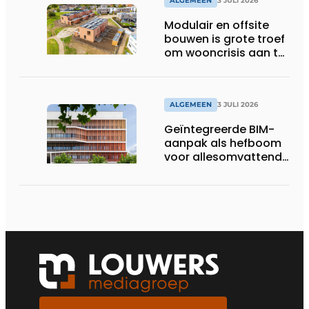
ALGEMEEN
3 JULI 2026
Modulair en offsite
bouwen is grote troef
om wooncrisis aan te
pakken
ALGEMEEN
3 JULI 2026
Geïntegreerde BIM-
aanpak als hefboom
voor allesomvattende
digitale
bouwstrategie