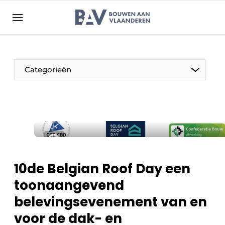
Aanmelden
Algemene voorwaarden
Bedrijven
Aanmelden
Bedankt voor de aanmelding
Categorieën
Bouwen aan Vlaanderen | Platform voor de bouw
Contact
Direct contact
Evenement aanmelden
Jaarboek
10de Belgian Roof Day een
Meest gelezen
toonaangevend
Nieuwsbrief
belevingsevenement van en
Podcasts
voor de dak- en
Privacy / Cookie statement