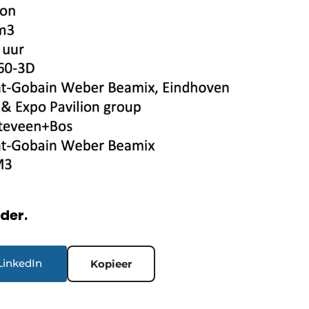
rder.
LinkedIn
Kopieer