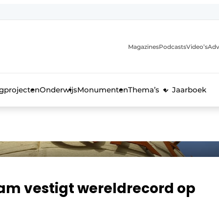
Magazines
Podcasts
Video’s
Adv
anmelding
voor de bouw
gprojecten
Onderwijs
Monumenten
Thema’s
Jaarboek
m vestigt wereldrecord op