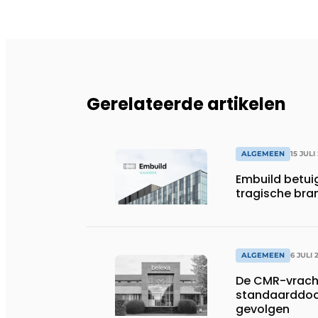
Gerelateerde artikelen
ALGEMEEN
15 JULI
Embuild betui
tragische bran
ALGEMEEN
6 JULI 
De CMR-vracht
standaarddoc
gevolgen