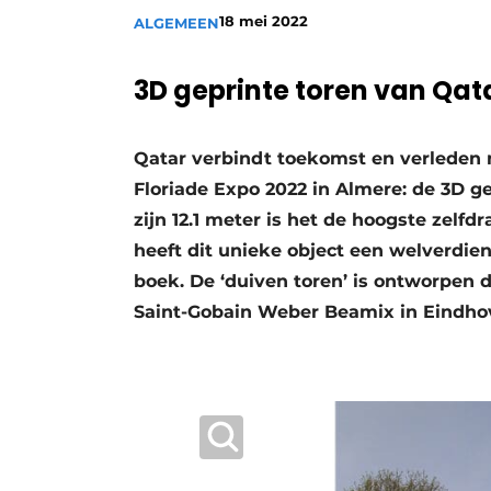
18 mei 2022
ALGEMEEN
Vacature aanmelden
Vacatures
3D geprinte toren van Qat
Video’s
Aanmelden
Qatar verbindt toekomst en verleden 
Bedrijven
Floriade Expo 2022 in Almere: de 3D 
Bedrijven
zijn 12.1 meter is het de hoogste zelf
Contact
heeft dit unieke object een welverdie
boek. De ‘duiven toren’ is ontworpen 
Saint-Gobain Weber Beamix in Eindho