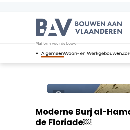
Aanmelden
Algemene voorwaarden
Bedrijven
Aanmelden
Bedankt voor de a
Platform voor de bouw
Bouwen aan Vlaanderen | Platform 
Algemeen
Woon- en Werkgebouwen
Zor
Contact
Direct contact
Evenement aanmelden
Jaarboek
Meest gelezen
Nieuwsbrief
Moderne Burj al-Hama
Podcasts
de Floriade￼
Privacy / Cookie statement