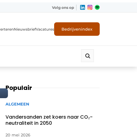
Volg ons op
Bedrijvenindex
erteren
Nieuwsbrief
Vacatures
Populair
ALGEMEEN
Vandersanden zet koers naar CO₂-
neutraliteit in 2050
20 mei 2026