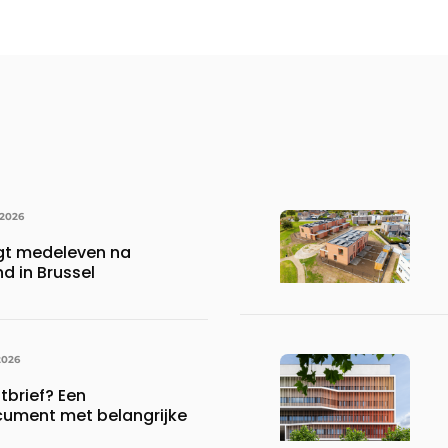
 2026
gt medeleven na
d in Brussel
2026
brief? Een
ument met belangrijke