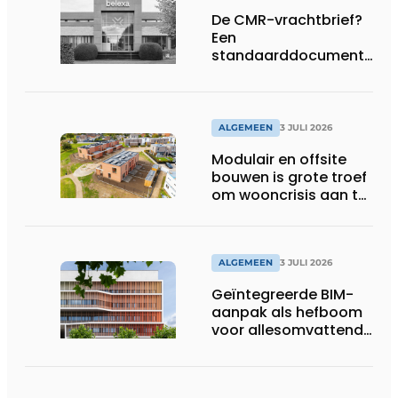
De CMR-vrachtbrief?
Een
standaarddocument
met belangrijke
gevolgen
ALGEMEEN
3 JULI 2026
Modulair en offsite
bouwen is grote troef
om wooncrisis aan te
pakken
ALGEMEEN
3 JULI 2026
Geïntegreerde BIM-
aanpak als hefboom
voor allesomvattende
digitale
bouwstrategie