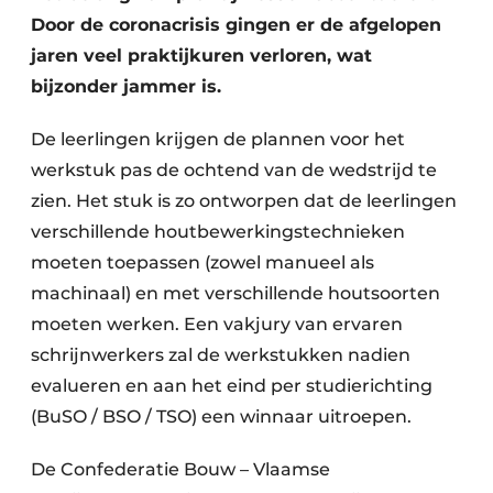
Keukens
Door de coronacrisis gingen er de afgelopen
jaren veel praktijkuren verloren, wat
Renovatie
bijzonder jammer is.
Software
De leerlingen krijgen de plannen voor het
Toegangscontrole
werkstuk pas de ochtend van de wedstrijd te
zien. Het stuk is zo ontworpen dat de leerlingen
Veiligheid & Opleiding
verschillende houtbewerkingstechnieken
Zonwering
moeten toepassen (zowel manueel als
machinaal) en met verschillende houtsoorten
moeten werken. Een vakjury van ervaren
schrijnwerkers zal de werkstukken nadien
evalueren en aan het eind per studierichting
(BuSO / BSO / TSO) een winnaar uitroepen.
De Confederatie Bouw – Vlaamse