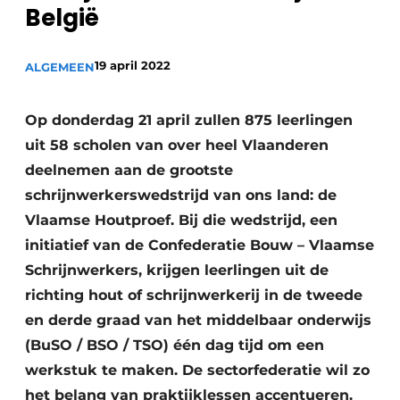
België
Vacature aanmelden
Akoestiek
Vacatures
19 april 2022
ALGEMEEN
Video’s
Beton & Staalbouw
Aanmelden
Op donderdag 21 april zullen 875 leerlingen
Brandveiligheid
Bedrijven
uit 58 scholen van over heel Vlaanderen
BIM
deelnemen aan de grootste
Bedrijven
schrijnwerkerswedstrijd van ons land: de
Contact
Evenementen
Vlaamse Houtproef. Bij die wedstrijd, een
Dak & Gevel
initiatief van de Confederatie Bouw – Vlaamse
Schrijnwerkers, krijgen leerlingen uit de
Houtbouw
richting hout of schrijnwerkerij in de tweede
en derde graad van het middelbaar onderwijs
HVAC
(BuSO / BSO / TSO) één dag tijd om een
Interieurarchitectuur
werkstuk te maken. De sectorfederatie wil zo
het belang van praktijklessen accentueren.