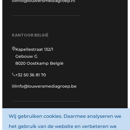
info@louwersmediagroep.nl
KANTOOR BELGIË
Kapellestraat 132/1
Gebouw G
8020 Oostkamp België
+32 50 36 81 70
info@louwersmediagroep.be
Wij gebruiken cookies. Daarmee analyseren we
www.louwersmediagroep.com
het gebruik van de website en verbeteren we
© 1987 - 2026 Louwersmediagroep.