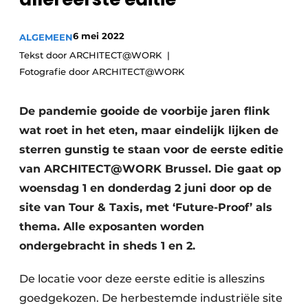
Vacature aanmelden
Akoestiek
6 mei 2022
ALGEMEEN
Vacatures
Tekst door ARCHITECT@WORK
Video’s
Beton & Staalbouw
Fotografie door ARCHITECT@WORK
Aanmelden
Brandveiligheid
Bedrijven
De pandemie gooide de voorbije jaren flink
BIM
wat roet in het eten, maar eindelijk lijken de
Bedrijven
sterren gunstig te staan voor de eerste editie
Contact
Evenementen
van ARCHITECT@WORK Brussel. Die gaat op
woensdag 1 en donderdag 2 juni door op de
Dak & Gevel
site van Tour & Taxis, met ‘Future-Proof’ als
Houtbouw
thema. Alle exposanten worden
ondergebracht in sheds 1 en 2.
HVAC
De locatie voor deze eerste editie is alleszins
Interieurarchitectuur
goedgekozen. De herbestemde industriële site