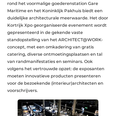
Keukens
rond het voormalige goederenstation Gare
Maritime en het Koninklijk Pakhuis biedt een
Renovatie
duidelijke architecturale meerwaarde. Het door
Software
Kortrijk Xpo georganiseerde evenement wordt
gepresenteerd in de gekende vaste
Toegangscontrole
standopstelling van het ARCHITECT@WORK-
concept, met een omkadering van gratis
Veiligheid & Opleiding
catering, diverse ontmoetingsplaatsen en tal
Zonwering
van randmanifestaties en seminars. Ook
volgens het vertrouwde opzet: de exposanten
moeten innovatieve producten presenteren
voor de bezoekende (interieur)architecten en
voorschrijvers.