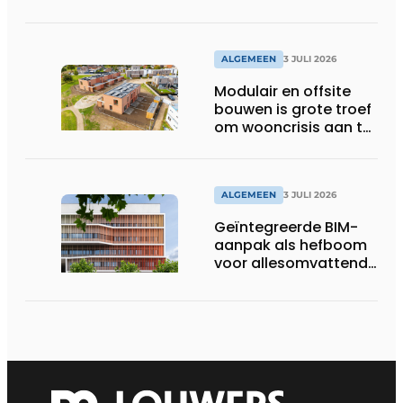
met belangrijke
gevolgen
ALGEMEEN
3 JULI 2026
Modulair en offsite
bouwen is grote troef
om wooncrisis aan te
pakken
ALGEMEEN
3 JULI 2026
Geïntegreerde BIM-
aanpak als hefboom
voor allesomvattende
digitale
bouwstrategie