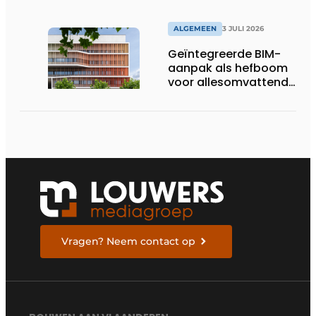
ALGEMEEN
3 JULI 2026
Geïntegreerde BIM-
aanpak als hefboom
voor allesomvattende
digitale
bouwstrategie
Vragen? Neem contact op