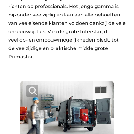
Keukens
richten op professionals. Het jonge gamma is
bijzonder veelzijdig en kan aan alle behoeften
Renovatie
van veeleisende klanten voldoen dankzij de vele
Software
ombouwopties. Van de grote Interstar, die
veel op- en ombouwmogelijkheden biedt, tot
Toegangscontrole
de veelzijdige en praktische middelgrote
Veiligheid & Opleiding
Primastar.
Zonwering