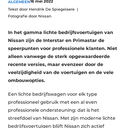
16 mei 2022
ALGEMEEN
Vacature aanmelden
Tekst door Hendrik De Spiegelaere
Akoestiek
Vacatures
Fotografie door Nissan
Video’s
Beton & Staalbouw
In het gamma lichte bedrijfsvoertuigen van
Aanmelden
Brandveiligheid
Nissan zijn de Interstar en Primastar de
Bedrijven
speerpunten voor professionele klanten. Niet
BIM
Bedrijven
alleen vanwege de sterk opgewaardeerde
recente versies, maar evenzeer door de
Contact
Evenementen
veelzijdigheid van de voertuigen en de vele
Dak & Gevel
ombouwopties.
Houtbouw
Een lichte bedrijfswagen voor elk type
professioneel gebruik met een al even
HVAC
professionele ondersteuning: dat is het
Interieurarchitectuur
streefdoel van Nissan. Met zijn moderne lichte
bedrijfsvoertuigen blijft Nissan zich actief