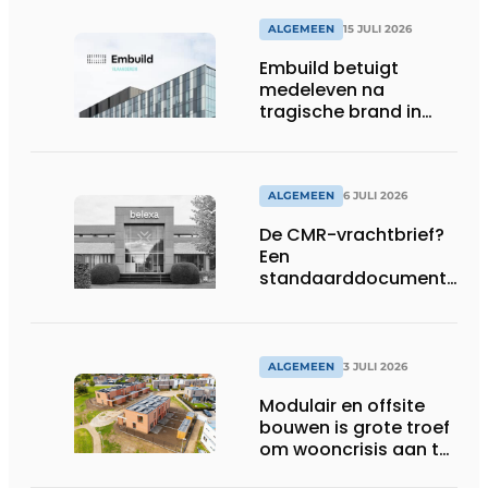
ALGEMEEN
15 JULI 2026
Embuild betuigt
medeleven na
tragische brand in
Brussel
ALGEMEEN
6 JULI 2026
De CMR-vrachtbrief?
Een
standaarddocument
met belangrijke
gevolgen
ALGEMEEN
3 JULI 2026
Modulair en offsite
bouwen is grote troef
om wooncrisis aan te
pakken