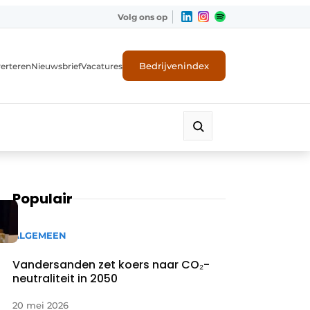
Volg ons op
Bedrijvenindex
erteren
Nieuwsbrief
Vacatures
Populair
ALGEMEEN
Vandersanden zet koers naar CO₂-
neutraliteit in 2050
20 mei 2026