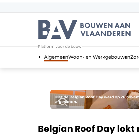
Aanmelden
Algemene voorwaarden
Bedrijven
Aanmelden
Bedankt voor de a
Platform voor de bouw
Bouwen aan Vlaanderen | Platform 
Algemeen
Woon- en Werkgebouwen
Zor
Contact
Direct contact
Evenement aanmelden
Jaarboek
Met de Belgian Roof Day werd op 26 novem
afgesloten.
Meest gelezen
Nieuwsbrief
Podcasts
Belgian Roof Day lokt
Privacy / Cookie statement