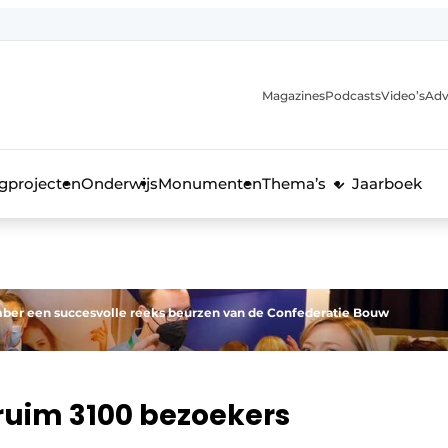
Magazines
Podcasts
Video’s
Adv
anmelding
voor de bouw
gprojecten
Onderwijs
Monumenten
Thema’s
Jaarboek
ber een succesvolle reeks beurzen van de Confederatie Bouw
 ruim 3100 bezoekers