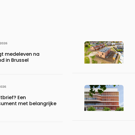
 2026
gt medeleven na
d in Brussel
2026
brief? Een
ument met belangrijke