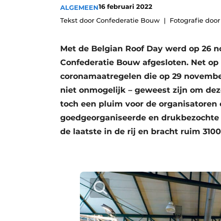
16 februari 2022
ALGEMEEN
Vacature aanmelden
Tekst door Confederatie Bouw
Fotografie doo
Vacatures
Video’s
Met de Belgian Roof Day werd op 26 n
Aanmelden
Confederatie Bouw afgesloten. Net op 
coronamaatregelen die op 29 november 
Bedrijven
niet onmogelijk – geweest zijn om de
Bedrijven
toch een pluim voor de organisatoren
Contact
goedgeorganiseerde en drukbezochte b
de laatste in de rij en bracht ruim 31