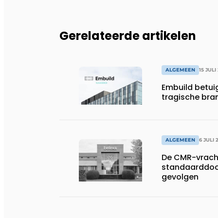
Gerelateerde artikelen
ALGEMEEN
15 JULI
Embuild betui
tragische bran
ALGEMEEN
6 JULI 
De CMR-vracht
standaarddoc
gevolgen