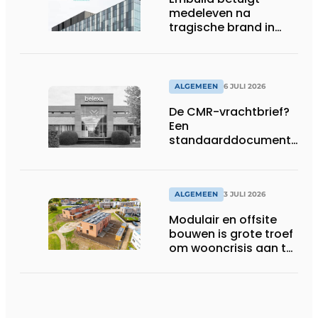
medeleven na
tragische brand in
Brussel
ALGEMEEN
6 JULI 2026
De CMR-vrachtbrief?
Een
standaarddocument
met belangrijke
gevolgen
ALGEMEEN
3 JULI 2026
Modulair en offsite
bouwen is grote troef
om wooncrisis aan te
pakken