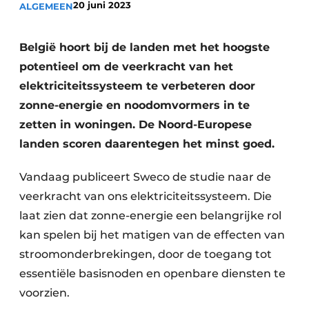
20 juni 2023
ALGEMEEN
Vacature aanmelden
Akoestiek
Vacatures
België hoort bij de landen met het hoogste
Video’s
Beton & Staalbouw
potentieel om de veerkracht van het
elektriciteitssysteem te verbeteren door
Aanmelden
Brandveiligheid
zonne-energie en noodomvormers in te
Bedrijven
zetten in woningen. De Noord-Europese
BIM
Bedrijven
landen scoren daarentegen het minst goed.
Contact
Evenementen
Vandaag publiceert Sweco de studie naar de
Dak & Gevel
veerkracht van ons elektriciteitssysteem. Die
laat zien dat zonne-energie een belangrijke rol
Houtbouw
kan spelen bij het matigen van de effecten van
HVAC
stroomonderbrekingen, door de toegang tot
essentiële basisnoden en openbare diensten te
Interieurarchitectuur
voorzien.