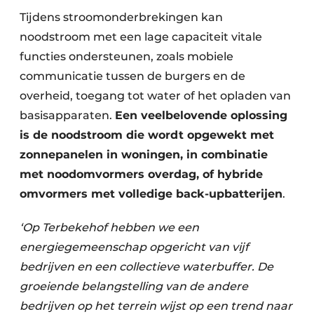
Keukens
Tijdens stroomonderbrekingen kan
Renovatie
noodstroom met een lage capaciteit vitale
functies ondersteunen, zoals mobiele
Software
communicatie tussen de burgers en de
overheid, toegang tot water of het opladen van
Toegangscontrole
basisapparaten.
Een veelbelovende oplossing
Veiligheid & Opleiding
is de noodstroom die wordt opgewekt met
zonnepanelen in woningen, in combinatie
Zonwering
met noodomvormers overdag, of hybride
omvormers met volledige back-upbatterijen
.
‘Op Terbekehof hebben we een
energiegemeenschap opgericht van vijf
bedrijven en een collectieve waterbuffer. De
groeiende belangstelling van de andere
bedrijven op het terrein wijst op een trend naar