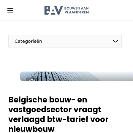
Aanmelden
Algemene voorwaarden
Bedrijven
Aanmelden
Bedankt voor de aanmelding
Categorieën
Bouwen aan Vlaanderen | Platform voor de bouw
Contact
Direct contact
Evenement aanmelden
Jaarboek
Belgische bouw- en
Meest gelezen
vastgoedsector vraagt
Nieuwsbrief
verlaagd btw-tarief voor
Podcasts
nieuwbouw
Privacy / Cookie statement