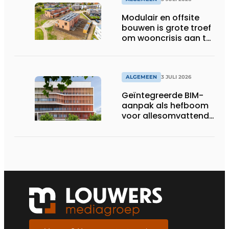
Modulair en offsite
bouwen is grote troef
om wooncrisis aan te
pakken
ALGEMEEN
3 JULI 2026
Geïntegreerde BIM-
aanpak als hefboom
voor allesomvattende
digitale
bouwstrategie