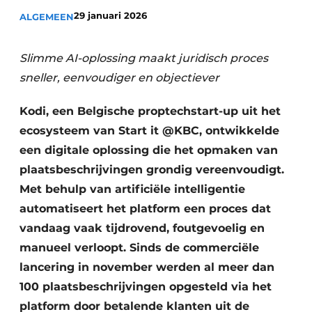
Vacature aanmelden
29 januari 2026
ALGEMEEN
Akoestiek
Vacatures
Slimme AI-oplossing maakt juridisch proces
Video’s
Beton & Staalbouw
sneller, eenvoudiger en objectiever
Aanmelden
Brandveiligheid
Bedrijven
Kodi, een Belgische proptechstart-up uit het
BIM
ecosysteem van Start it @KBC, ontwikkelde
Bedrijven
een digitale oplossing die het opmaken van
Contact
Evenementen
plaatsbeschrijvingen grondig vereenvoudigt.
Met behulp van artificiële intelligentie
Dak & Gevel
automatiseert het platform een proces dat
Houtbouw
vandaag vaak tijdrovend, foutgevoelig en
manueel verloopt. Sinds de commerciële
HVAC
lancering in november werden al meer dan
Interieurarchitectuur
100 plaatsbeschrijvingen opgesteld via het
platform door betalende klanten uit de