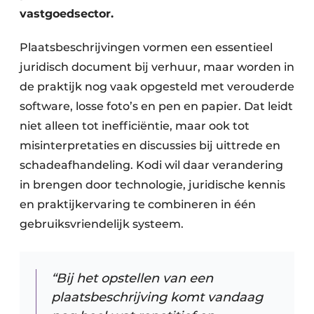
Keukens
vastgoedsector.
Renovatie
Plaatsbeschrijvingen vormen een essentieel
juridisch document bij verhuur, maar worden in
Software
de praktijk nog vaak opgesteld met verouderde
Toegangscontrole
software, losse foto’s en pen en papier. Dat leidt
niet alleen tot inefficiëntie, maar ook tot
Veiligheid & Opleiding
misinterpretaties en discussies bij uittrede en
Zonwering
schadeafhandeling. Kodi wil daar verandering
in brengen door technologie, juridische kennis
en praktijkervaring te combineren in één
gebruiksvriendelijk systeem.
“Bij het opstellen van een
plaatsbeschrijving komt vandaag