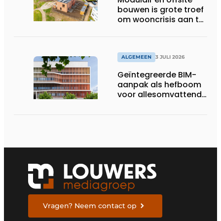
bouwen is grote troef
om wooncrisis aan te
pakken
ALGEMEEN
3 JULI 2026
Geïntegreerde BIM-
aanpak als hefboom
voor allesomvattende
digitale
bouwstrategie
Vragen? Neem contact op