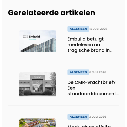
Gerelateerde artikelen
ALGEMEEN
15 JULI 2026
Embuild betuigt
medeleven na
tragische brand in
Brussel
ALGEMEEN
6 JULI 2026
De CMR-vrachtbrief?
Een
standaarddocument
met belangrijke
gevolgen
ALGEMEEN
3 JULI 2026
Modulair en offsite