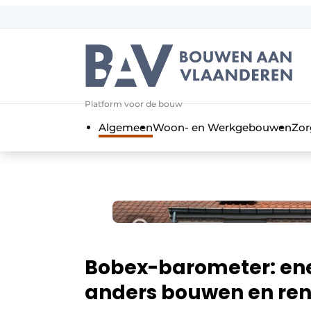
Aanmelden
Algemene voorwaarden
Bedrijven
Aanmelden
Bedankt voor de a
Platform voor de bouw
Bouwen aan Vlaanderen | Platform 
Algemeen
Woon- en Werkgebouwen
Zor
Contact
Direct contact
Evenement aanmelden
Jaarboek
Meest gelezen
Nieuwsbrief
Bobex-barometer: ener
Podcasts
anders bouwen en ren
Privacy / Cookie statement