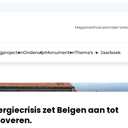
Magazines
Podcasts
Video’s
Adv
anmelding
voor de bouw
gprojecten
Onderwijs
Monumenten
Thema’s
Jaarboek
giecrisis zet Belgen aan tot
overen.