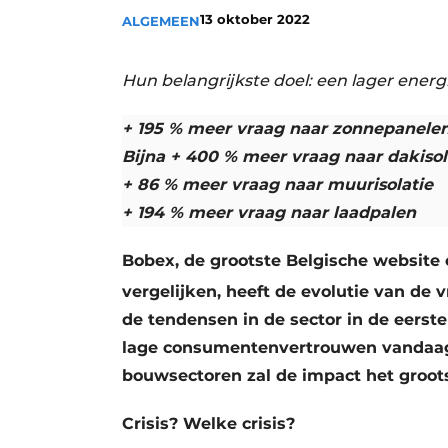
13 oktober 2022
ALGEMEEN
Vacature aanmelden
Vacatures
Hun belangrijkste doel: een lager energ
Video’s
Aanmelden
+ 195 % meer vraag naar zonnepanele
Bijna + 400 % meer vraag naar dakisol
Bedrijven
+ 86 % meer vraag naar muurisolatie
Bedrijven
+ 194 % meer vraag naar laadpalen
Contact
Bobex, de grootste Belgische website 
vergelijken, heeft de evolutie van de
de tendensen in de sector in de eerst
lage consumentenvertrouwen vandaag 
bouwsectoren zal de impact het groots
Crisis? Welke crisis?