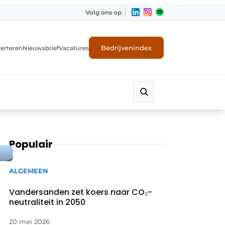
Volg ons op
Bedrijvenindex
erteren
Nieuwsbrief
Vacatures
Populair
ALGEMEEN
Vandersanden zet koers naar CO₂-
neutraliteit in 2050
20 mei 2026