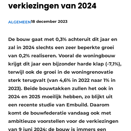
verkiezingen van 2024
Vacature aanmelden
Akoestiek
Vacatures
18 december 2023
ALGEMEEN
Video’s
Beton & Staalbouw
Aanmelden
De bouw gaat met 0,3% achteruit dit jaar en
Brandveiligheid
Bedrijven
zal in 2024 slechts een zeer beperkte groei
BIM
van 0,2% realiseren. Vooral de woningbouw
Bedrijven
krijgt dit jaar een bijzonder harde klap (-7,1%),
Contact
Evenementen
terwijl ook de groei in de woningrenovatie
Dak & Gevel
sterk terugvalt (van 4,6% in 2022 naar 1% in
2023). Beide bouwtakken zullen het ook in
Houtbouw
2024 en 2025 moeilijk hebben, zo blijkt uit
een recente studie van Embuild. Daarom
HVAC
komt de bouwfederatie vandaag ook met
Interieurarchitectuur
ambitieuze voorstellen voor de verkiezingen
van 9 juni 2024: de bouw is immers een