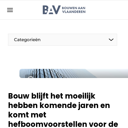
Aanmelden
Algemene voorwaarden
Bedrijven
Aanmelden
Bedankt voor de aanmelding
Categorieën
Bouwen aan Vlaanderen | Platform voor de bouw
Contact
Direct contact
Evenement aanmelden
Jaarboek
Bouw blijft het moeilijk
Meest gelezen
hebben komende jaren en
Nieuwsbrief
komt met
Podcasts
hefboomvoorstellen voor de
Privacy / Cookie statement