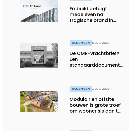
Embuild betuigt
medeleven na
tragische brand in
Brussel
ALGEMEEN
6 JULI 2026
De CMR-vrachtbrief?
Een
standaarddocument
met belangrijke
gevolgen
ALGEMEEN
3 JULI 2026
Modulair en offsite
bouwen is grote troef
om wooncrisis aan te
pakken