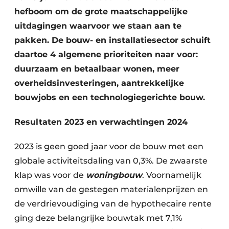
Keukens
hefboom om de grote maatschappelijke
uitdagingen waarvoor we staan aan te
Renovatie
pakken. De bouw- en installatiesector schuift
Software
daartoe 4 algemene prioriteiten naar voor:
duurzaam en betaalbaar wonen, meer
Toegangscontrole
overheidsinvesteringen, aantrekkelijke
Veiligheid & Opleiding
bouwjobs en een technologiegerichte bouw.
Zonwering
Resultaten 2023 en verwachtingen 2024
2023 is geen goed jaar voor de bouw met een
globale activiteitsdaling van 0,3%. De zwaarste
klap was voor de
woningbouw
. Voornamelijk
omwille van de gestegen materialenprijzen en
de verdrievoudiging van de hypothecaire rente
ging deze belangrijke bouwtak met 7,1%