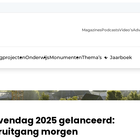
Magazines
Podcasts
Video’s
Adv
anmelding
voor de bouw
gprojecten
Onderwijs
Monumenten
Thema’s
Jaarboek
endag 2025 gelanceerd:
ruitgang morgen