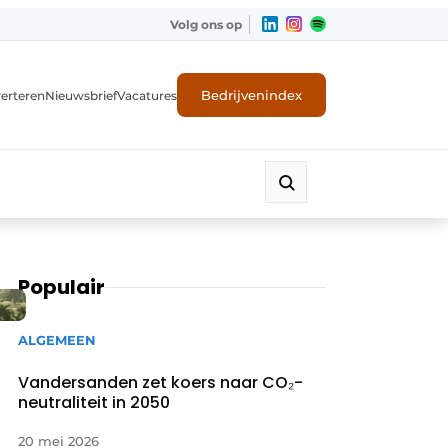
Volg ons op
Bedrijvenindex
erteren
Nieuwsbrief
Vacatures
Populair
ALGEMEEN
Vandersanden zet koers naar CO₂-
neutraliteit in 2050
20 mei 2026