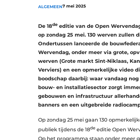
7 mei 2025
ALGEMEEN
Vacature aanmelden
Vacatures
de
De 18
editie van de Open Wervendag, 
Video’s
op zondag 25 mei. 130 werven zullen di
Aanmelden
Ondertussen lanceerde de bouwfedera
Bedrijven
Wervendag, onder meer via grote, op
Bedrijven
werven (Grote markt Sint-Niklaas, Ka
Verviers) en een opmerkelijke video d
Contact
boodschap daarbij: waar vandaag nog 
bouw- en installatiesector zorgt imm
gebouwen en infrastructuur allerhande
banners en een uitgebreide radioca
Op zondag 25 mei gaan 130 opmerkelijke
de
publiek tijdens de 18
editie Open Wer
Op het programma staan onder meer gr