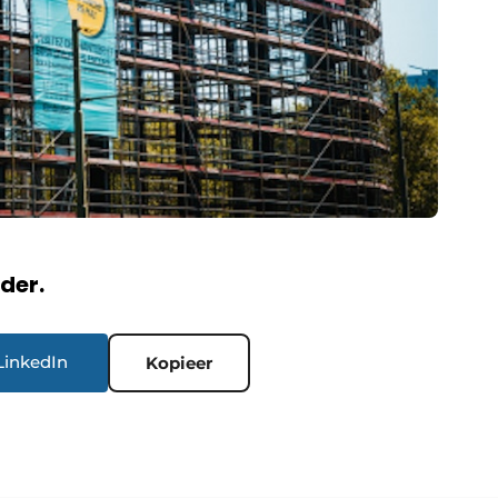
rder.
LinkedIn
Kopieer