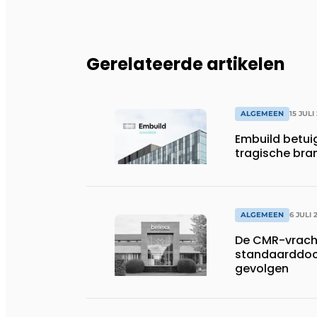
Gerelateerde artikelen
ALGEMEEN
15 JULI
Embuild betui
tragische bran
ALGEMEEN
6 JULI 
De CMR-vracht
standaarddoc
gevolgen