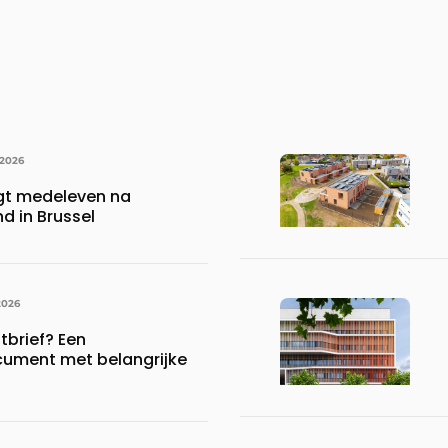
 2026
gt medeleven na
d in Brussel
2026
brief? Een
ument met belangrijke