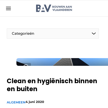
Aanmelden
Algemene voorwaarden
Bedrijven
Aanmelden
Bedankt voor de aanmelding
Categorieën
Bouwen aan Vlaanderen | Platform voor de bouw
Contact
Direct contact
Evenement aanmelden
Jaarboek
Clean en hygiënisch binnen
Meest gelezen
en buiten
Nieuwsbrief
Podcasts
4 juni 2020
ALGEMEEN
Privacy / Cookie statement