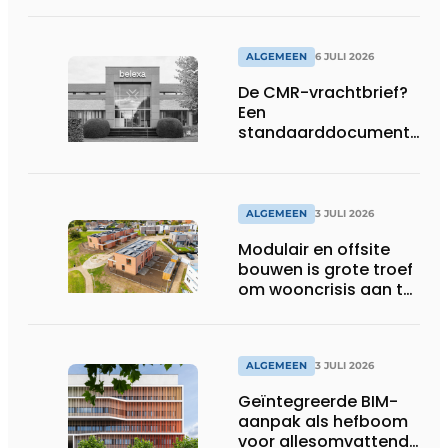
ALGEMEEN
6 JULI 2026
De CMR-vrachtbrief?
Een
standaarddocument
met belangrijke
gevolgen
ALGEMEEN
3 JULI 2026
Modulair en offsite
bouwen is grote troef
om wooncrisis aan te
pakken
ALGEMEEN
3 JULI 2026
Geïntegreerde BIM-
aanpak als hefboom
voor allesomvattende