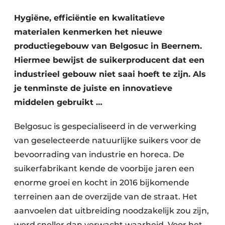
Vacature aanmelden
Hygiëne, efficiëntie en kwalitatieve
Akoestiek
Vacatures
materialen kenmerken het nieuwe
Video’s
productiegebouw van Belgosuc in Beernem.
Beton & Staalbouw
Hiermee bewijst de suikerproducent dat een
Aanmelden
Brandveiligheid
industrieel gebouw niet saai hoeft te zijn. Als
Bedrijven
je tenminste de juiste en innovatieve
BIM
Bedrijven
middelen gebruikt …
Contact
Evenementen
Belgosuc is gespecialiseerd in de verwerking
Dak & Gevel
van geselecteerde natuurlijke suikers voor de
bevoorrading van industrie en horeca. De
Houtbouw
suikerfabrikant kende de voorbije jaren een
enorme groei en kocht in 2016 bijkomende
HVAC
terreinen aan de overzijde van de straat. Het
Interieurarchitectuur
aanvoelen dat uitbreiding noodzakelijk zou zijn,
werd sneller dan verwacht waarheid. Voor het