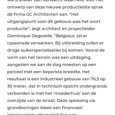
Keukens
ontwerp van deze nieuwe productiesite sprak
Renovatie
de firma GC Architecten aan. “Het
uitgangspunt voor dit gebouw was het soort
Software
productie”, zegt architect en projectleider
Dominique Degezelle. “Belgosuc zal er
Toegangscontrole
cassonade verwerken. Bij uitbreiding zullen er
Veiligheid & Opleiding
droge suikerspecialisaties bij komen. Vooral de
vorm van het terrein was een uitdaging,
Zonwering
aangezien we aan de slag moesten op een
perceel met een beperkte breedte. Het
resultaat is een industrieel gebouw van 76,5 op
30 meter, dat in technisch opzicht ondergronds
verbonden is met het ‘moederhuis’ aan de
overzijde van de straat. Deze oplossing via
grondboringen bleek een financieel
interessanter alternatief dan een