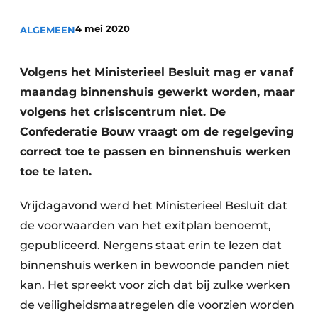
Vacature aanmelden
4 mei 2020
ALGEMEEN
Akoestiek
Vacatures
Video’s
Beton & Staalbouw
Volgens het Ministerieel Besluit mag er vanaf
Aanmelden
maandag binnenshuis gewerkt worden, maar
Brandveiligheid
volgens het crisiscentrum niet. De
Bedrijven
BIM
Confederatie Bouw vraagt om de regelgeving
Bedrijven
correct toe te passen en binnenshuis werken
Contact
Evenementen
toe te laten.
Dak & Gevel
Vrijdagavond werd het Ministerieel Besluit dat
de voorwaarden van het exitplan benoemt,
Houtbouw
gepubliceerd. Nergens staat erin te lezen dat
HVAC
binnenshuis werken in bewoonde panden niet
kan. Het spreekt voor zich dat bij zulke werken
Interieurarchitectuur
de veiligheidsmaatregelen die voorzien worden