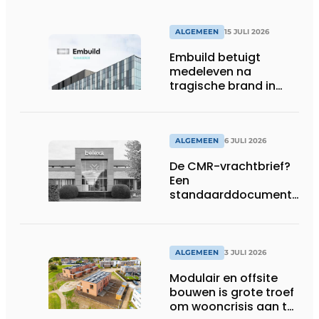
ALGEMEEN
15 JULI 2026
Embuild betuigt
medeleven na
tragische brand in
Brussel
ALGEMEEN
6 JULI 2026
De CMR-vrachtbrief?
Een
standaarddocument
met belangrijke
gevolgen
ALGEMEEN
3 JULI 2026
Modulair en offsite
bouwen is grote troef
om wooncrisis aan te