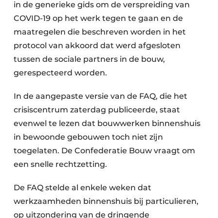
Keukens
in de generieke gids om de verspreiding van
COVID-19 op het werk tegen te gaan en de
Renovatie
maatregelen die beschreven worden in het
protocol van akkoord dat werd afgesloten
Software
tussen de sociale partners in de bouw,
Toegangscontrole
gerespecteerd worden.
Veiligheid & Opleiding
In de aangepaste versie van de FAQ, die het
crisiscentrum zaterdag publiceerde, staat
Zonwering
evenwel te lezen dat bouwwerken binnenshuis
in bewoonde gebouwen toch niet zijn
toegelaten. De Confederatie Bouw vraagt om
een snelle rechtzetting.
De FAQ stelde al enkele weken dat
werkzaamheden binnenshuis bij particulieren,
op uitzondering van de dringende