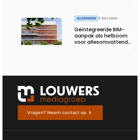
pakken
ALGEMEEN
3 JULI 2026
Geïntegreerde BIM-
aanpak als hefboom
voor allesomvattende
digitale
bouwstrategie
Vragen? Neem contact op