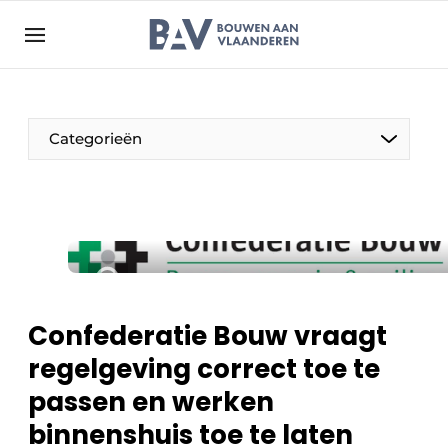
Aanmelden
Algemene voorwaarden
Bedrijven
Aanmelden
Bedankt voor de aanmelding
Categorieën
Bouwen aan Vlaanderen | Platform voor de bouw
Contact
Direct contact
Evenement aanmelden
Jaarboek
Confederatie Bouw vraagt
Meest gelezen
regelgeving correct toe te
Nieuwsbrief
passen en werken
Podcasts
binnenshuis toe te laten
Privacy / Cookie statement