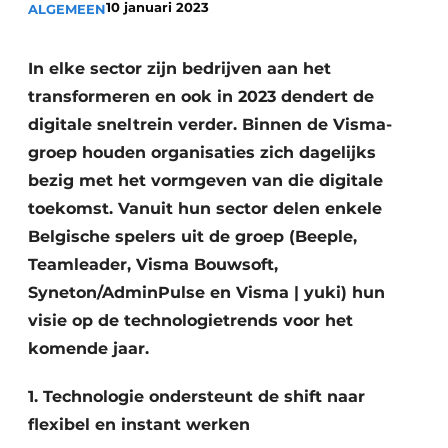
10 januari 2023
ALGEMEEN
Vacature aanmelden
Akoestiek
Vacatures
In elke sector zijn bedrijven aan het
Video’s
Beton & Staalbouw
transformeren en ook in 2023 dendert de
digitale sneltrein verder. Binnen de Visma-
Aanmelden
Brandveiligheid
groep houden organisaties zich dagelijks
Bedrijven
bezig met het vormgeven van die digitale
BIM
Bedrijven
toekomst. Vanuit hun sector delen enkele
Contact
Evenementen
Belgische spelers uit de groep (Beeple,
Teamleader, Visma Bouwsoft,
Dak & Gevel
Syneton/AdminPulse en Visma | yuki) hun
Houtbouw
visie op de technologietrends voor het
komende jaar.
HVAC
1. Technologie ondersteunt de shift naar
Interieurarchitectuur
flexibel en instant werken