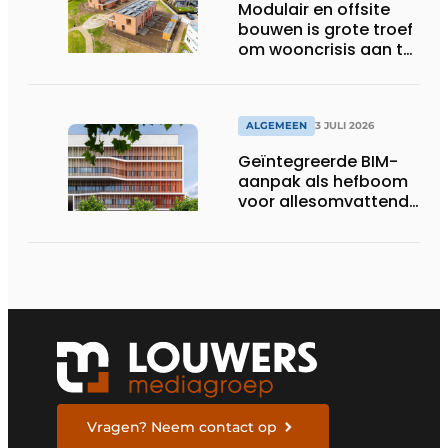
Modulair en offsite
bouwen is grote troef
om wooncrisis aan te
pakken
ALGEMEEN
3 JULI 2026
Geïntegreerde BIM-
aanpak als hefboom
voor allesomvattende
digitale
bouwstrategie
Vragen? Neem contact op