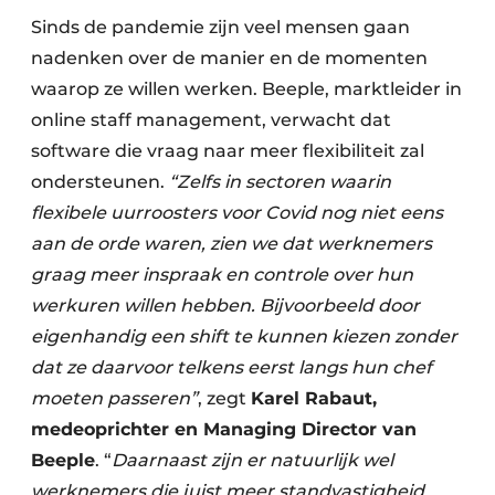
Keukens
Sinds de pandemie zijn veel mensen gaan
Renovatie
nadenken over de manier en de momenten
waarop ze willen werken. Beeple, marktleider in
Software
online staff management, verwacht dat
software die vraag naar meer flexibiliteit zal
Toegangscontrole
ondersteunen.
“Zelfs in sectoren waarin
Veiligheid & Opleiding
flexibele uurroosters voor Covid nog niet eens
aan de orde waren, zien we dat werknemers
Zonwering
graag meer inspraak en controle over hun
werkuren willen hebben. Bijvoorbeeld door
eigenhandig een shift te kunnen kiezen zonder
dat ze daarvoor telkens eerst langs hun chef
moeten passeren”
, zegt
Karel Rabaut,
medeoprichter en Managing Director van
Beeple
. “
Daarnaast zijn er natuurlijk wel
werknemers die juist meer standvastigheid