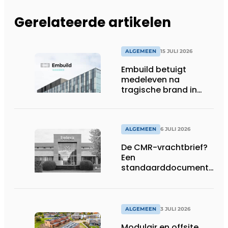
Gerelateerde artikelen
ALGEMEEN
15 JULI 2026
Embuild betuigt
medeleven na
tragische brand in
Brussel
ALGEMEEN
6 JULI 2026
De CMR-vrachtbrief?
Een
standaarddocument
met belangrijke
gevolgen
ALGEMEEN
3 JULI 2026
Modulair en offsite