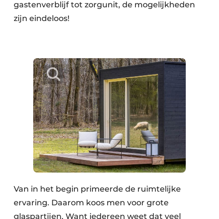
Keukens
gastenverblijf tot zorgunit, de mogelijkheden
zijn eindeloos!
Renovatie
Software
Toegangscontrole
Veiligheid & Opleiding
Zonwering
Van in het begin primeerde de ruimtelijke
ervaring. Daarom koos men voor grote
glaspartijen. Want iedereen weet dat veel