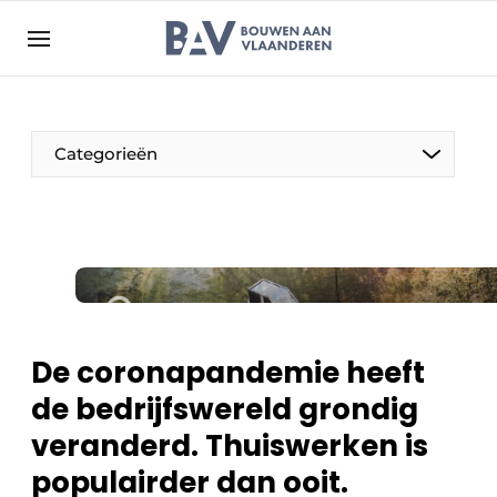
Aanmelden
Algemene voorwaarden
Bedrijven
Aanmelden
Bedankt voor de aanmelding
Categorieën
Bouwen aan Vlaanderen | Platform voor de bouw
Contact
Direct contact
Evenement aanmelden
Jaarboek
De coronapandemie heeft
Meest gelezen
de bedrijfswereld grondig
Nieuwsbrief
veranderd. Thuiswerken is
Podcasts
populairder dan ooit.
Privacy / Cookie statement