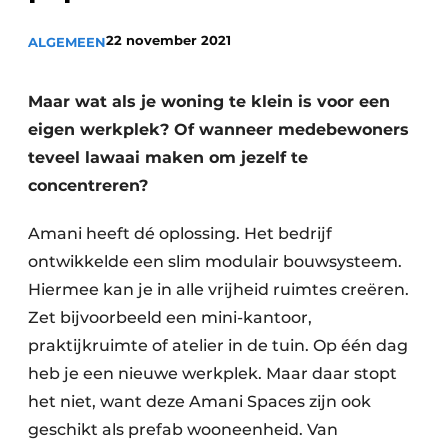
Vacature aanmelden
22 november 2021
ALGEMEEN
Akoestiek
Vacatures
Video’s
Beton & Staalbouw
Maar wat als je woning te klein is voor een
Aanmelden
eigen werkplek? Of wanneer medebewoners
Brandveiligheid
teveel lawaai maken om jezelf te
Bedrijven
BIM
concentreren?
Bedrijven
Contact
Evenementen
Amani heeft dé oplossing. Het bedrijf
ontwikkelde een slim modulair bouwsysteem.
Dak & Gevel
Hiermee kan je in alle vrijheid ruimtes creëren.
Zet bijvoorbeeld een mini-kantoor,
Houtbouw
praktijkruimte of atelier in de tuin. Op één dag
HVAC
heb je een nieuwe werkplek. Maar daar stopt
het niet, want deze Amani Spaces zijn ook
Interieurarchitectuur
geschikt als prefab wooneenheid. Van