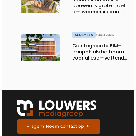
bouwen is grote troef
om wooncrisis aan te
pakken
ALGEMEEN
3 JULI 2026
Geïntegreerde BIM-
aanpak als hefboom
voor allesomvattende
digitale
bouwstrategie
Vragen? Neem contact op