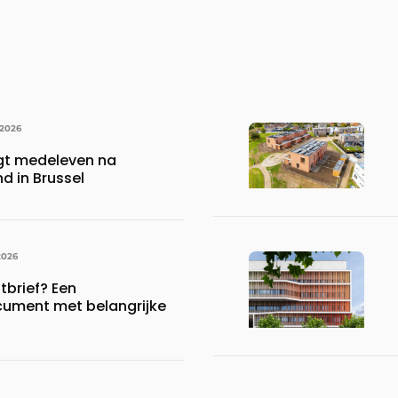
 2026
gt medeleven na
d in Brussel
2026
brief? Een
ument met belangrijke