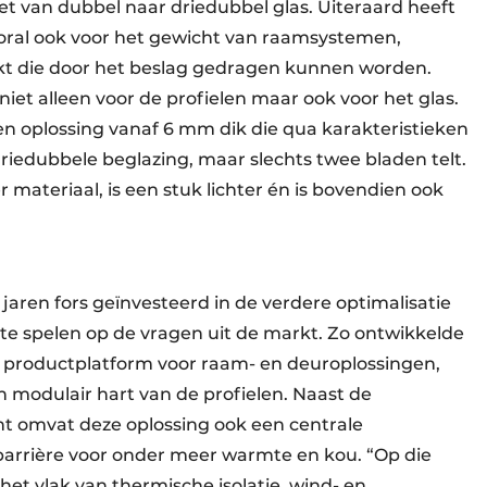
t van dubbel naar driedubbel glas. Uiteraard heeft
ooral ook voor het gewicht van raamsystemen,
ikt die door het beslag gedragen kunnen worden.
niet alleen voor de profielen maar ook voor het glas.
n oplossing vanaf 6 mm dik die qua karakteristieken
driedubbele beglazing, maar slechts twee bladen telt.
materiaal, is een stuk lichter én is bovendien ook
aren fors geïnvesteerd in de verdere optimalisatie
te spelen op de vragen uit de markt. Zo ontwikkelde
 productplatform voor raam- en deuroplossingen,
 modulair hart van de profielen. Naast de
t omvat deze oplossing ook een centrale
 barrière voor onder meer warmte en kou. “Op die
het vlak van thermische isolatie, wind- en