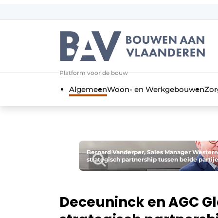
Aanmelden
Algemene voorwaarden
Bedrijven
Aanmelden
Bedankt voor de a
Platform voor de bouw
Bouwen aan Vlaanderen | Platform 
Algemeen
Woon- en Werkgebouwen
Zor
Contact
Direct contact
Evenement aanmelden
Jaarboek
Bernard Vanderper, Sales Manager Western
strategisch partnership tussen beide partije
Meest gelezen
Nieuwsbrief
Podcasts
Deceuninck en AGC Gla
Privacy / Cookie statement