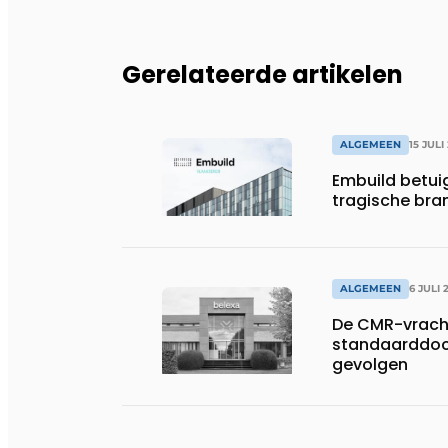
Gerelateerde artikelen
ALGEMEEN
15 JULI
Embuild betui
tragische bran
ALGEMEEN
6 JULI 
De CMR-vracht
standaarddoc
gevolgen