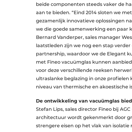
beide componenten steeds vaker de ha
aan te bieden. “Eind 2014 sloten we m
gezamenlijk innovatieve oplossingen n
we die goede samenwerking een paar kee
Bernard Vanderper, sales manager West
laatstleden zijn we nog een stap verde
partnership, waardoor we de Elegant k
met Fineo vacuümglas kunnen aanbiede
voor deze verschillende reeksen herwe
ultraslanke beglazing in onze profiele
niveau van thermische en akoestische is
De ontwikkeling van vacuümglas bie
Stefan Lips, sales director Fineo bij AG
architectuur wordt gekenmerkt door g
strengere eisen op het vlak van isolat