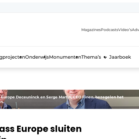
Magazines
Podcasts
Video’s
Adv
anmelding
voor de bouw
gprojecten
Onderwijs
Monumenten
Thema’s
Jaarboek
 Europe Deceuninck en Serge Martin, CEO Fineo, bezegelen het
n.
ss Europe sluiten