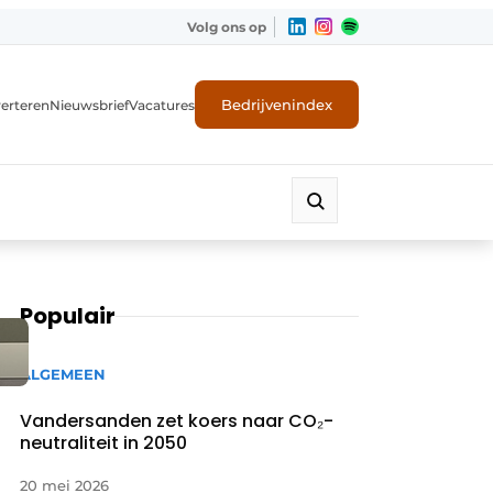
Volg ons op
Bedrijvenindex
erteren
Nieuwsbrief
Vacatures
Populair
ALGEMEEN
Vandersanden zet koers naar CO₂-
neutraliteit in 2050
20 mei 2026