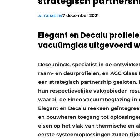
strategisch partnersh
Vacature aanmelden
7 december 2021
ALGEMEEN
Vacatures
Video’s
Elegant en Decalu profiel
Aanmelden
vacuümglas uitgevoerd 
Bedrijven
Bedrijven
Deceuninck, specialist in de ontwikke
Contact
raam- en deurprofielen, en AGC Glass 
een strategisch partnership gesloten
hun respectievelijke vakgebieden resu
waarbij de Fineo vacuümbeglazing in 
Elegant en Decalu reeksen geïntegree
en bouwheren toegang tot oplossinge
eisen op het vlak van thermische en ak
eerste systeemoplossingen zullen tijd