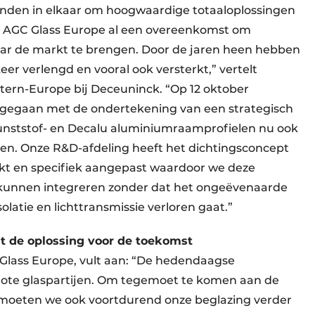
nden in elkaar om hoogwaardige totaaloplossingen
et AGC Glass Europe al een overeenkomst om
aar de markt te brengen. Door de jaren heen hebben
r verlengd en vooral ook versterkt,” vertelt
ern-Europe bij Deceuninck. “Op 12 oktober
r gegaan met de ondertekening van een strategisch
unststof- en Decalu aluminiumraamprofielen nu ook
n. Onze R&D-afdeling heeft het dichtingsconcept
rkt en specifiek aangepast waardoor we deze
n kunnen integreren zonder dat het ongeëvenaarde
olatie en lichttransmissie verloren gaat.”
dt de oplossing voor de toekomst
C Glass Europe, vult aan: “De hedendaagse
rote glaspartijen. Om tegemoet te komen aan de
ie moeten we ook voortdurend onze beglazing verder