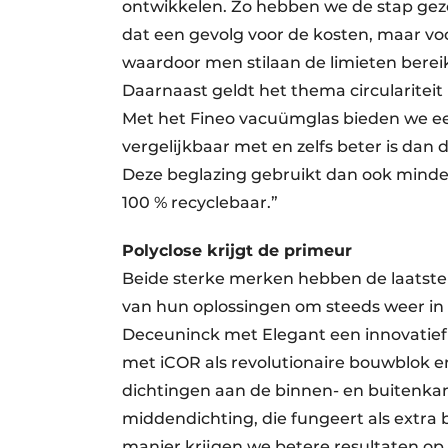
ontwikkelen. Zo hebben we de stap geze
dat een gevolg voor de kosten, maar v
waardoor men stilaan de limieten bere
Daarnaast geldt het thema circulariteit 
Met het Fineo vacuümglas bieden we ee
vergelijkbaar met en zelfs beter is dan 
Deze beglazing gebruikt dan ook minder 
100 % recyclebaar.”
Polyclose krijgt de primeur
Beide sterke merken hebben de laatste j
van hun oplossingen om steeds weer in 
Deceuninck met Elegant een innovatief
met iCOR als revolutionaire bouwblok en
dichtingen aan de binnen- en buitenkan
middendichting, die fungeert als extra
manier krijgen we betere resultaten op 