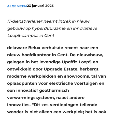
Vacature aanmelden
23 januari 2025
ALGEMEEN
Akoestiek
Vacatures
IT-dienstverlener neemt intrek in nieuw
Video’s
Beton & Staalbouw
gebouw op hyperduurzame en innovatieve
Aanmelden
Brandveiligheid
Loop5-campus in Gent
Bedrijven
BIM
delaware Belux verhuisde recent naar een
Bedrijven
nieuw hoofdkantoor in Gent. De nieuwbouw,
Contact
Evenementen
gelegen in het levendige Upoffiz Loop5 en
ontwikkeld door Upgrade Estate, herbergt
Dak & Gevel
moderne werkplekken en showrooms, tal van
Houtbouw
oplaadpunten voor elektrische voertuigen en
een innovatief geothermisch
HVAC
verwarmingssysteem, naast andere
Interieurarchitectuur
innovaties. “Dit zes verdiepingen tellende
wonder is niet alleen een werkplek; het is ook