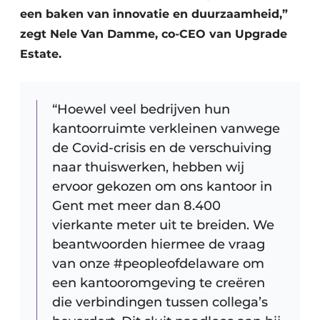
Keukens
een baken van innovatie en duurzaamheid,”
zegt Nele Van Damme, co-CEO van Upgrade
Renovatie
Estate.
Software
Toegangscontrole
“Hoewel veel bedrijven hun
kantoorruimte verkleinen vanwege
Veiligheid & Opleiding
de Covid-crisis en de verschuiving
Zonwering
naar thuiswerken, hebben wij
ervoor gekozen om ons kantoor in
Gent met meer dan 8.400
vierkante meter uit te breiden. We
beantwoorden hiermee de vraag
van onze #peopleofdelaware om
een kantooromgeving te creëren
die verbindingen tussen collega’s