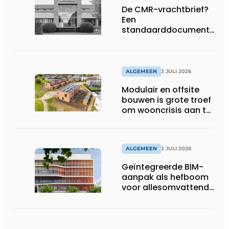
De CMR-vrachtbrief?
Een
standaarddocument
met belangrijke
gevolgen
ALGEMEEN
3 JULI 2026
Modulair en offsite
bouwen is grote troef
om wooncrisis aan te
pakken
ALGEMEEN
3 JULI 2026
Geïntegreerde BIM-
aanpak als hefboom
voor allesomvattende
digitale
bouwstrategie