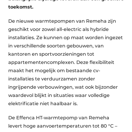
Keukens
toekomst.
Renovatie
De nieuwe warmtepompen van Remeha zijn
Software
geschikt voor zowel all-electric als hybride
installaties. Ze kunnen op maat worden ingezet
Toegangscontrole
in verschillende soorten gebouwen, van
kantoren en sportvoorzieningen tot
Veiligheid & Opleiding
appartementencomplexen. Deze flexibiliteit
Zonwering
maakt het mogelijk om bestaande cv-
installaties te verduurzamen zonder
ingrijpende verbouwingen, wat ook bijzonder
waardevol blijkt in situaties waar volledige
elektrificatie niet haalbaar is.
De Effenca HT-warmtepomp van Remeha
levert hoge aanvoertemperaturen tot 80 °C –