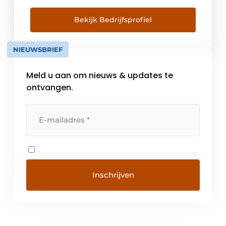
verwarming en sanitair warm water zit je
altijd warm. Al duizenden gezinnen in België
Bekijk Bedrijfsprofiel
en Europa kozen voor de duurzaamheid, het
comfort en […]
NIEUWSBRIEF
Meld u aan om nieuws & updates te
ontvangen.