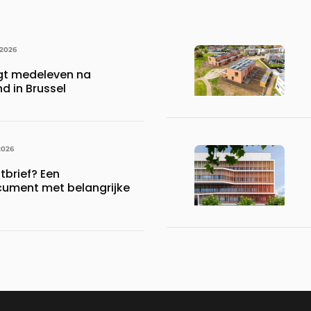
 2026
gt medeleven na
d in Brussel
2026
brief? Een
ument met belangrijke