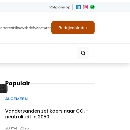
Volg ons op
Bedrijvenindex
erteren
Nieuwsbrief
Vacatures
Populair
ALGEMEEN
Vandersanden zet koers naar CO₂-
neutraliteit in 2050
20 mei 2026