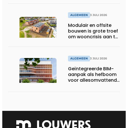
gevolgen
ALGEMEEN
3 JULI 2026
Modulair en offsite
bouwen is grote troef
om wooncrisis aan te
pakken
ALGEMEEN
3 JULI 2026
Geïntegreerde BIM-
aanpak als hefboom
voor allesomvattende
digitale
bouwstrategie