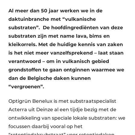
Vacature aanmelden
Al meer dan 50 jaar werken we in de
Akoestiek
Vacatures
daktuinbranche met “vulkanische
Video’s
substraten”. De hoofdingrediënten van deze
Beton & Staalbouw
substraten zijn met name lava, bims en
Aanmelden
Brandveiligheid
kleikorrels. Met de huidige kennis van zaken
Bedrijven
is het niet meer vanzelfsprekend – laat staan
BIM
Bedrijven
verantwoord – om in vulkanisch gebied
Contact
Evenementen
grondstoffen te gaan ontginnen waarmee we
dan de Belgische daken kunnen
Dak & Gevel
“vergroenen”.
Houtbouw
Optigrün Benelux is met substraatspecialist
Acterra uit Deinze al een tijdje bezig met de
HVAC
ontwikkeling van speciale lokale substraten: we
Interieurarchitectuur
focussen daarbij vooral op het
“retentiedaksubstraat” voor retentiedaken.