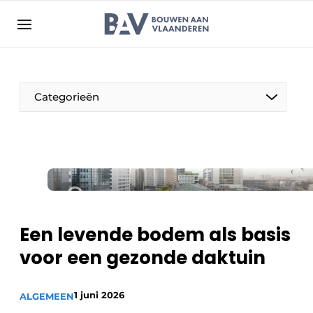
Aanmelden
Algemene voorwaarden
Bedrijven
Aanmelden
Bedankt voor de aanmelding
Categorieën
Bouwen aan Vlaanderen | Platform voor de bouw
Contact
Direct contact
Evenement aanmelden
Jaarboek
Een levende bodem als basis
Meest gelezen
voor een gezonde daktuin
Nieuwsbrief
Podcasts
1 juni 2026
ALGEMEEN
Privacy / Cookie statement