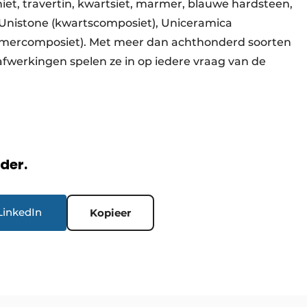
iet, travertin, kwartsiet, marmer, blauwe hardsteen,
s Unistone (kwartscomposiet), Uniceramica
armercomposiet). Met meer dan achthonderd soorten
afwerkingen spelen ze in op iedere vraag van de
rder.
LinkedIn
Kopieer