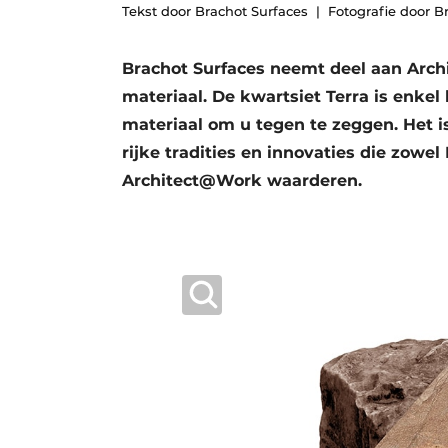
Tekst door Brachot Surfaces
Fotografie door B
Vacature aanmelden
Vacatures
Brachot Surfaces neemt deel aan Arch
Video’s
materiaal. De kwartsiet Terra is enkel 
materiaal om u tegen te zeggen. Het is
Aanmelden
rijke tradities en innovaties die zowe
Bedrijven
Architect@Work waarderen.
Bedrijven
Contact