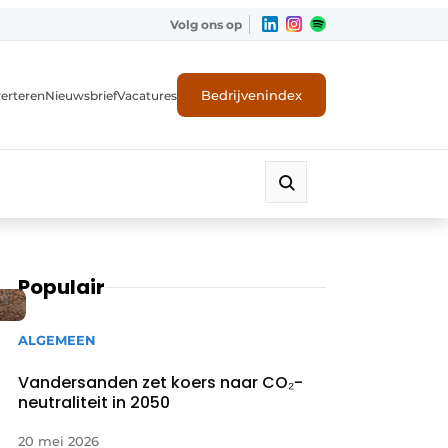
Volg ons op
Bedrijvenindex
erteren
Nieuwsbrief
Vacatures
Populair
ALGEMEEN
Vandersanden zet koers naar CO₂-
neutraliteit in 2050
20 mei 2026