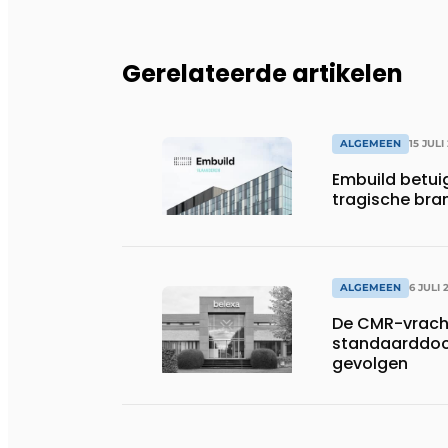
Gerelateerde artikelen
ALGEMEEN
15 JULI
Embuild betui
tragische bran
ALGEMEEN
6 JULI 
De CMR-vracht
standaarddoc
gevolgen