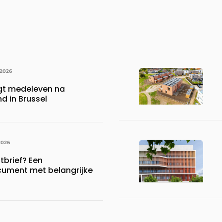
 2026
gt medeleven na
d in Brussel
2026
brief? Een
ument met belangrijke