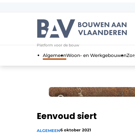
Aanmelden
Algemene voorwaarden
Bedrijven
Aanmelden
Bedankt voor de a
Platform voor de bouw
Bouwen aan Vlaanderen | Platform 
Algemeen
Woon- en Werkgebouwen
Zor
Contact
Direct contact
Evenement aanmelden
Jaarboek
Meest gelezen
Nieuwsbrief
Eenvoud siert
Podcasts
6 oktober 2021
ALGEMEEN
Privacy / Cookie statement