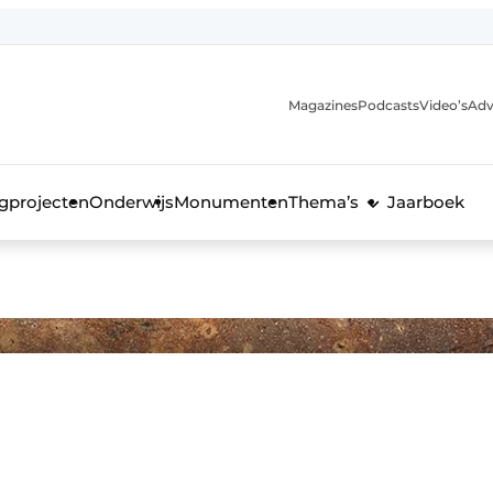
Magazines
Podcasts
Video’s
Adv
anmelding
voor de bouw
gprojecten
Onderwijs
Monumenten
Thema’s
Jaarboek