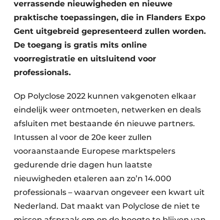
Keukens
verrassende nieuwigheden en nieuwe
praktische toepassingen, die in Flanders Expo
Renovatie
Gent uitgebreid gepresenteerd zullen worden.
De toegang is gratis mits online
Software
voorregistratie en uitsluitend voor
Toegangscontrole
professionals.
Veiligheid & Opleiding
Op Polyclose 2022 kunnen vakgenoten elkaar
eindelijk weer ontmoeten, netwerken en deals
Zonwering
afsluiten met bestaande én nieuwe partners.
Intussen al voor de 20e keer zullen
vooraanstaande Europese marktspelers
gedurende drie dagen hun laatste
nieuwigheden etaleren aan zo’n 14.000
professionals – waarvan ongeveer een kwart uit
Nederland. Dat maakt van Polyclose de niet te
missen afspraak om op de hoogte te blijven van