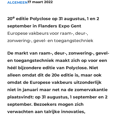
17 maart 2022
ALGEMEEN
Vacature aanmelden
Akoestiek
Vacatures
e
20
editie Polyclose op 31 augustus, 1 en 2
Video’s
Beton & Staalbouw
september in Flanders Expo Gent
Aanmelden
Europese vakbeurs voor raam-, deur-,
Brandveiligheid
zonwering-, gevel- en toegangstechniek
Bedrijven
BIM
Bedrijven
De markt van raam-, deur-, zonwering-, gevel-
Contact
Evenementen
en toegangstechniek maakt zich op voor een
héél bijzondere editie van Polyclose. Niet
Dak & Gevel
alleen omdat dit de 20e editie is, maar ook
omdat de Europese vakbeurs uitzonderlijk
Houtbouw
niet in januari maar net na de zomervakantie
HVAC
plaatsvindt: op 31 augustus, 1 september en 2
september. Bezoekers mogen zich
Interieurarchitectuur
verwachten aan talrijke innovaties,