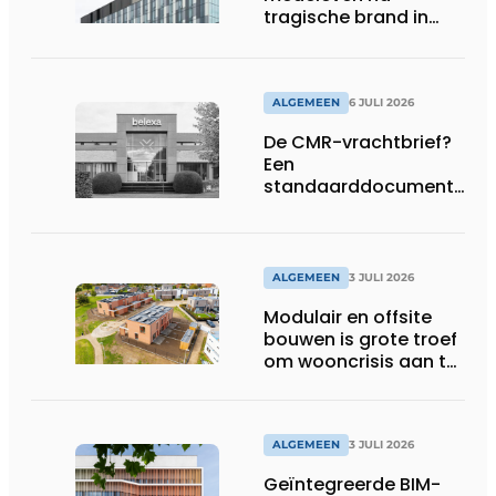
tragische brand in
Brussel
ALGEMEEN
6 JULI 2026
De CMR-vrachtbrief?
Een
standaarddocument
met belangrijke
gevolgen
ALGEMEEN
3 JULI 2026
Modulair en offsite
bouwen is grote troef
om wooncrisis aan te
pakken
ALGEMEEN
3 JULI 2026
Geïntegreerde BIM-