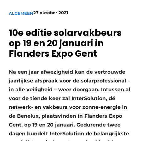
Vacature aanmelden
27 oktober 2021
ALGEMEEN
Akoestiek
Vacatures
Video’s
Beton & Staalbouw
10e editie solarvakbeurs
Aanmelden
op 19 en 20 januari in
Brandveiligheid
Bedrijven
Flanders Expo Gent
BIM
Bedrijven
Contact
Na een jaar afwezigheid kan de vertrouwde
Evenementen
jaarlijkse afspraak voor de solarprofessional –
Dak & Gevel
in alle veiligheid – weer doorgaan. Intussen al
voor de tiende keer zal InterSolution, dé
Houtbouw
netwerk- en vakbeurs voor zonne-energie in
HVAC
de Benelux, plaatsvinden in Flanders Expo
Gent, op 19 en 20 januari. Gedurende twee
Interieurarchitectuur
dagen bundelt InterSolution de belangrijkste