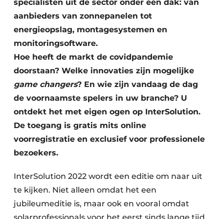
specialisten uit de sector onder één dak: van
Keukens
aanbieders van zonnepanelen tot
Renovatie
energieopslag, montagesystemen en
monitoringsoftware.
Software
Hoe heeft de markt de covidpandemie
Toegangscontrole
doorstaan? Welke innovaties zijn mogelijke
game changers
? En wie zijn vandaag de dag
Veiligheid & Opleiding
de voornaamste spelers in uw branche? U
ontdekt het met eigen ogen op InterSolution.
Zonwering
De toegang is gratis mits online
voorregistratie en exclusief voor professionele
bezoekers.
InterSolution 2022 wordt een editie om naar uit
te kijken. Niet alleen omdat het een
jubileumeditie is, maar ook en vooral omdat
solarprofessionals voor het eerst sinds lange tijd