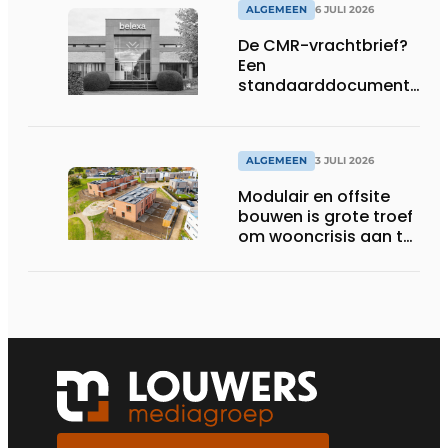
ALGEMEEN
6 JULI 2026
De CMR-vrachtbrief?
Een
standaarddocument
met belangrijke
gevolgen
ALGEMEEN
3 JULI 2026
Modulair en offsite
bouwen is grote troef
om wooncrisis aan te
pakken